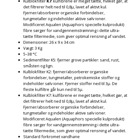
Kulblokfilter
K7
: kulfibrene er meget tætte, hvilket gør, at
det filtrerer helt ned til 0,8µ, lavet af aktivt kul.
Fjerner/absorberer organiske forbindelser,
tungmetaller og indeholder aktive sølv ioner.
Modificeret Aqualen (Aquaphors specielle kulprodukt)
fibre sørger for vandgennemstrømning i dette ultra-
tætte filtermedie, som giver optimal rensning af vandet.
Dimensioner: 26 x 9 x 34 cm
Vægt: 3 Kg
5–38 °C
Sedimentfilter K5: fjerner grove partikler: sand, rust,
småsten og lign.
Kulblokfilter K2: fjerner/absorberer organiske
forbindelser, tungmetaller, petrokemiske stoffer og
indeholder sølv ioner. Fjerner stoffer ned til 3µ. De
fleste kulfiltre går kun ned til 5µ.
Kulblokfilter K7: kulfibrene er meget tætte, hvilket gør, at
det filtrerer helt ned til 0,8µ, lavet af aktivt kul.
Fjerner/absorberer organiske forbindelser,
tungmetaller og indeholder aktive sølv ioner.
Modificeret Aqualen (Aquaphors specielle kulprodukt)
fibre sørger for vandgennemstrømning i dette ultra-
tætte filtermedie, som giver optimal rensning af vandet.
Standard forkromet vandhane