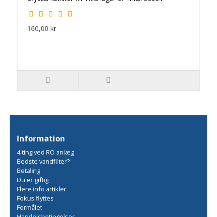
160,00 kr
Information
4 ting ved RO anlæg
Bedste vandfilter?
Betaling
Du er giftig
Flere info artikler
Fokus flyttes
Formålet
Handelsbetingelser