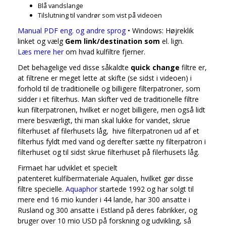
Blå vandslange
Tilslutning til vandrør som vist på videoen
Manual PDF eng. og andre sprog
• Windows: Højreklik
linket og vælg
Gem link/destination som
el. lign.
Læs mere her
om hvad kulfiltre fjerner.
Det behagelige ved disse såkaldte
quick change
filtre er,
at filtrene er meget lette at skifte (se sidst i videoen) i
forhold til de traditionelle og billigere filterpatroner, som
sidder i et filterhus. Man skifter ved de traditionelle filtre
kun filterpatronen, hvilket er noget billigere, men også lidt
mere besværligt, thi man skal lukke for vandet, skrue
filterhuset af filerhusets låg, hive filterpatronen ud af et
filterhus fyldt med vand og derefter sætte ny filterpatron i
filterhuset og til sidst skrue filterhuset på filerhusets låg.
Firmaet har udviklet et specielt
patenteret kulfibermateriale Aqualen, hvilket gør disse
filtre specielle.
Aquaphor
startede 1992 og har solgt til
mere end 16 mio kunder i 44 lande, har 300 ansatte i
Rusland og 300 ansatte i Estland på deres fabrikker, og
bruger over 10 mio USD på forskning og udvikling, så