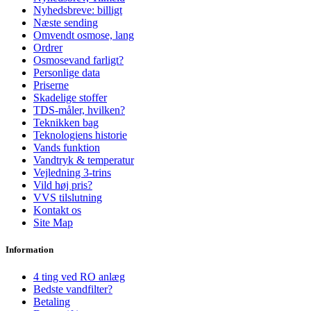
Nyhedsbreve: billigt
Næste sending
Omvendt osmose, lang
Ordrer
Osmosevand farligt?
Personlige data
Priserne
Skadelige stoffer
TDS-måler, hvilken?
Teknikken bag
Teknologiens historie
Vands funktion
Vandtryk & temperatur
Vejledning 3-trins
Vild høj pris?
VVS tilslutning
Kontakt os
Site Map
Information
4 ting ved RO anlæg
Bedste vandfilter?
Betaling