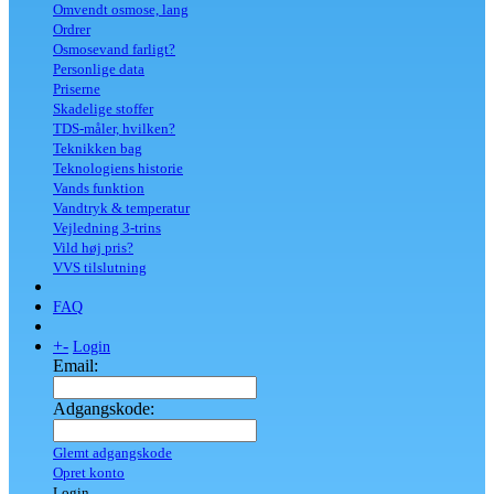
Omvendt osmose, lang
Ordrer
Osmosevand farligt?
Personlige data
Priserne
Skadelige stoffer
TDS-måler, hvilken?
Teknikken bag
Teknologiens historie
Vands funktion
Vandtryk & temperatur
Vejledning 3-trins
Vild høj pris?
VVS tilslutning
FAQ
+
-
Login
Email:
Adgangskode:
Glemt adgangskode
Opret konto
Login