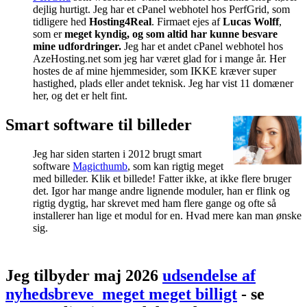
dejlig hurtigt. Jeg har et cPanel webhotel hos PerfGrid, som
tidligere hed
Hosting4Real
. Firmaet ejes af
Lucas Wolff
,
som er
meget kyndig, og som altid har kunne besvare
mine udfordringer.
Jeg har et andet cPanel webhotel hos
AzeHosting.net som jeg har været glad for i mange år. Her
hostes de af mine hjemmesider, som IKKE kræver super
hastighed, plads eller andet teknisk. Jeg har vist 11 domæner
her, og det er helt fint.
Smart software til billeder
Jeg har siden starten i 2012 brugt smart
software
Magicthumb
, som kan rigtig meget
med billeder. Klik et billede! Fatter ikke, at ikke flere bruger
det. Igor har mange andre lignende moduler, han er flink og
rigtig dygtig, har skrevet med ham flere gange og ofte så
installerer han lige et modul for en. Hvad mere kan man ønske
sig.
Jeg tilbyder maj 2026
udsendelse af
nyhedsbreve_meget meget billigt
- se