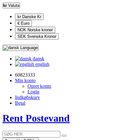
kr
Valuta
kr Danske Kr
€ Euro
NOK Norske kroner
SEK Svenska Kronor
Language
dansk
english
60823333
Min konto
Opret konto
Login
Indkøbskurv
Betal
Rent Postevand