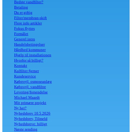
Bedste vandfilter?
Betaling
Du er giftig
Filter/membran-skift
Flere info artikler
Fokus flyttes
Formålet
Generel intro
Handelsbetingelser
Hårdhed kommuner
Hjælp til installationen
Hvorfor så billigt?
Kontakt
Kulfilter fjerner
Kundeservice
Købsvejl. osmoseanlæg
Købsvejl. vandfiltre
Levering/forsendelse
Michael Maardt
Mit primære projekt
Ny her?
Nyhedsbrev 10.5.2026
Nyhedsbrev, Tilmeld
Nyhedsbreve: billigt
Næste sending