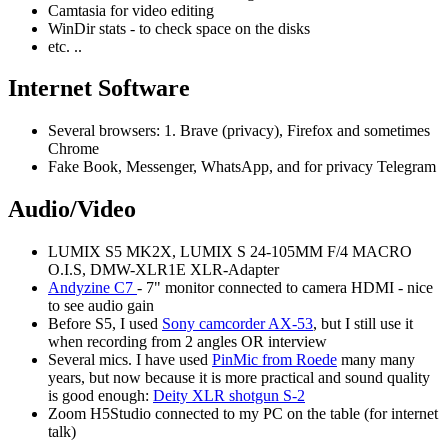
Camtasia for video editing
WinDir stats - to check space on the disks
etc. ..
Internet Software
Several browsers: 1. Brave (privacy), Firefox and sometimes
Chrome
Fake Book, Messenger, WhatsApp, and for privacy Telegram
Audio/Video
LUMIX S5 MK2X, LUMIX S 24-105MM F/4 MACRO
O.I.S, DMW-XLR1E XLR-Adapter
Andyzine C7
- 7" monitor connected to camera HDMI - nice
to see audio gain
Before S5, I used
Sony camcorder AX-53
, but I still use it
when recording from 2 angles OR interview
Several mics. I have used
PinMic from Roede
many many
years, but now because it is more practical and sound quality
is good enough:
Deity XLR shotgun S-2
Zoom H5Studio connected to my PC on the table (for internet
talk)