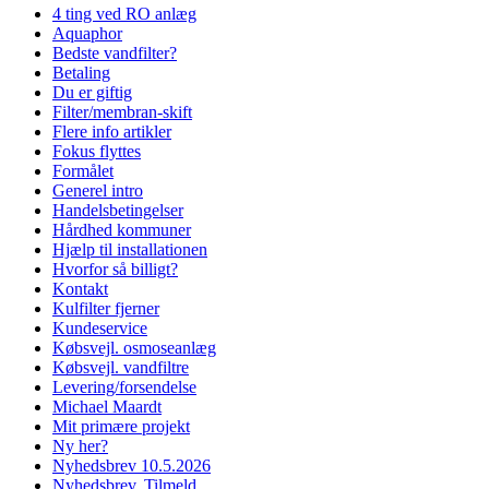
4 ting ved RO anlæg
Aquaphor
Bedste vandfilter?
Betaling
Du er giftig
Filter/membran-skift
Flere info artikler
Fokus flyttes
Formålet
Generel intro
Handelsbetingelser
Hårdhed kommuner
Hjælp til installationen
Hvorfor så billigt?
Kontakt
Kulfilter fjerner
Kundeservice
Købsvejl. osmoseanlæg
Købsvejl. vandfiltre
Levering/forsendelse
Michael Maardt
Mit primære projekt
Ny her?
Nyhedsbrev 10.5.2026
Nyhedsbrev, Tilmeld