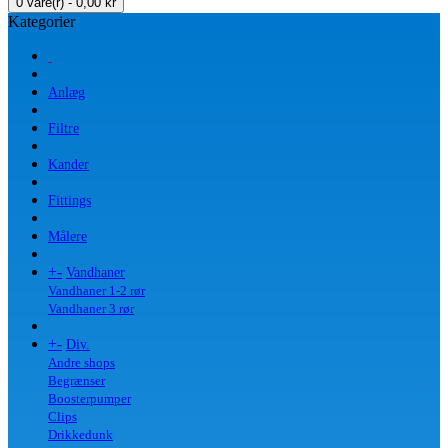
0 vare(r) - 0,00 kr
Kategorier
Anlæg
Filtre
Kander
Fittings
Målere
+
-
Vandhaner
Vandhaner 1-2 rør
Vandhaner 3 rør
+
-
Div.
Andre shops
Begrænser
Boosterpumper
Clips
Drikkedunk