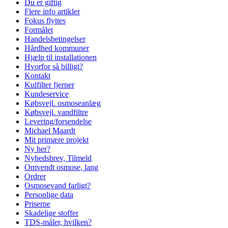
Du er giftig
Flere info artikler
Fokus flyttes
Formålet
Handelsbetingelser
Hårdhed kommuner
Hjælp til installationen
Hvorfor så billigt?
Kontakt
Kulfilter fjerner
Kundeservice
Købsvejl. osmoseanlæg
Købsvejl. vandfiltre
Levering/forsendelse
Michael Maardt
Mit primære projekt
Ny her?
Nyhedsbrev, Tilmeld
Omvendt osmose, lang
Ordrer
Osmosevand farligt?
Personlige data
Priserne
Skadelige stoffer
TDS-måler, hvilken?