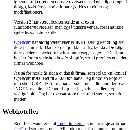
løbende forbedret den danske oversættelse, lavet tilpasninger i
design, købt forsk. forbedringer (kaldes moduler og
modifikationer).
Version 2 har været begrænsende ang. extra
funktioner/udvidelser, men også tidskrævende, fordi alt ikke
spillede, som det skulle.
Opencart
har aldrig været eller er IKKE særlig kendt, og slet
ikke i Danmark. Danskere er jo ikke særlig kvikke. De følger
deres 'ledere' i stedet for selv at undersøge sagerne. De fleste
betaler for en webshop hos fx shopify, som kører hos et andet
firmas webhotel.
Jeg så for nogle år siden et dansk firma, som solgte en kopi af
Opencart installeret til 25.000kr. haha. Jeg tilbød en kopi af
min shop GRATIS for mange år siden incl. alle moduler osv.
INGEN reaktion. Denne shop har jeg selv installeret og
vedligeholdt. Jeg har oversat store dele af teksterne, som du
møder
Webhoteller
Rent Postevand er et af
mine domæner
, som i mange år bruger
PerfGrid
som webhotel. Min admin del for denne shop kører