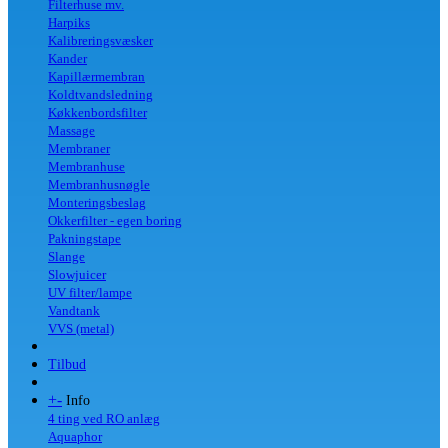
Filterhuse mv.
Harpiks
Kalibreringsvæsker
Kander
Kapillærmembran
Koldtvandsledning
Køkkenbordsfilter
Massage
Membraner
Membranhuse
Membranhusnøgle
Monteringsbeslag
Okkerfilter - egen boring
Pakningstape
Slange
Slowjuicer
UV filter/lampe
Vandtank
VVS (metal)
Tilbud
+
-
Info
4 ting ved RO anlæg
Aquaphor