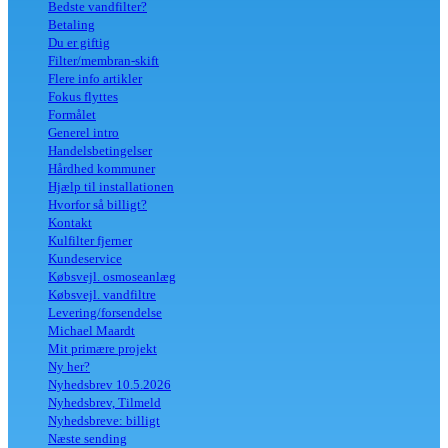
Bedste vandfilter?
Betaling
Du er giftig
Filter/membran-skift
Flere info artikler
Fokus flyttes
Formålet
Generel intro
Handelsbetingelser
Hårdhed kommuner
Hjælp til installationen
Hvorfor så billigt?
Kontakt
Kulfilter fjerner
Kundeservice
Købsvejl. osmoseanlæg
Købsvejl. vandfiltre
Levering/forsendelse
Michael Maardt
Mit primære projekt
Ny her?
Nyhedsbrev 10.5.2026
Nyhedsbrev, Tilmeld
Nyhedsbreve: billigt
Næste sending