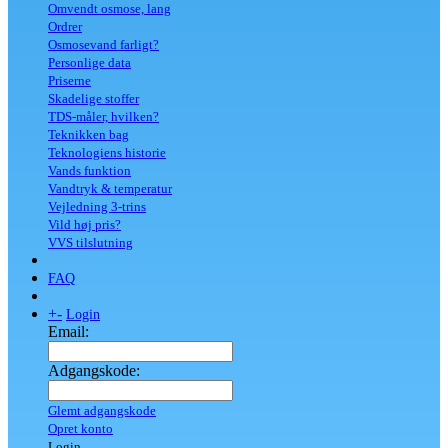
Omvendt osmose, lang
Ordrer
Osmosevand farligt?
Personlige data
Priserne
Skadelige stoffer
TDS-måler, hvilken?
Teknikken bag
Teknologiens historie
Vands funktion
Vandtryk & temperatur
Vejledning 3-trins
Vild høj pris?
VVS tilslutning
FAQ
+
-
Login
Email:
Adgangskode:
Glemt adgangskode
Opret konto
Login