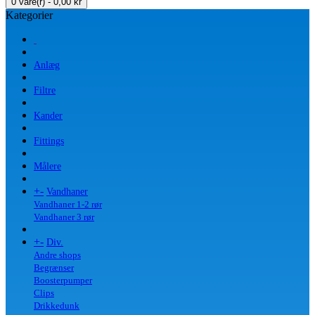
0 vare(r) - 0,00 kr
Kategorier
Anlæg
Filtre
Kander
Fittings
Målere
+
-
Vandhaner
Vandhaner 1-2 rør
Vandhaner 3 rør
+
-
Div.
Andre shops
Begrænser
Boosterpumper
Clips
Drikkedunk