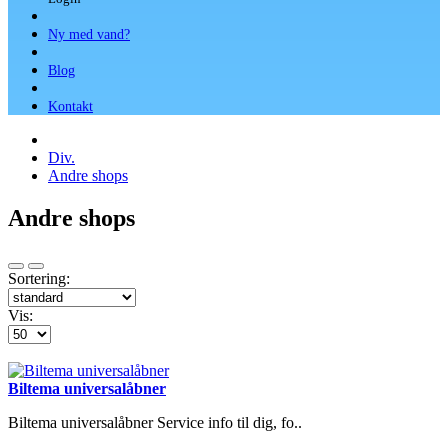
Ny med vand?
Blog
Kontakt
Div.
Andre shops
Andre shops
Sortering:
Vis:
Biltema universalåbner
Biltema universalåbner Service info til dig, fo..