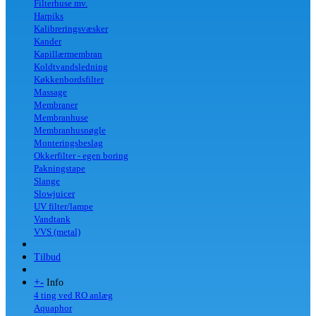
Filterhuse mv.
Harpiks
Kalibreringsvæsker
Kander
Kapillærmembran
Koldtvandsledning
Køkkenbordsfilter
Massage
Membraner
Membranhuse
Membranhusnøgle
Monteringsbeslag
Okkerfilter - egen boring
Pakningstape
Slange
Slowjuicer
UV filter/lampe
Vandtank
VVS (metal)
Tilbud
+
-
Info
4 ting ved RO anlæg
Aquaphor