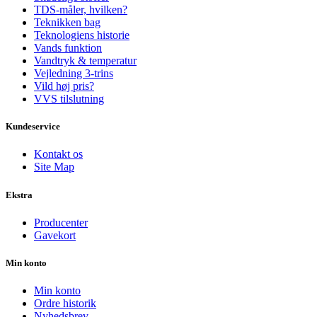
TDS-måler, hvilken?
Teknikken bag
Teknologiens historie
Vands funktion
Vandtryk & temperatur
Vejledning 3-trins
Vild høj pris?
VVS tilslutning
Kundeservice
Kontakt os
Site Map
Ekstra
Producenter
Gavekort
Min konto
Min konto
Ordre historik
Nyhedsbrev