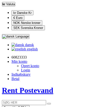
kr
Valuta
kr Danske Kr
€ Euro
NOK Norske kroner
SEK Svenska Kronor
Language
dansk
english
60823333
Min konto
Opret konto
Login
Indkøbskurv
Betal
Rent Postevand