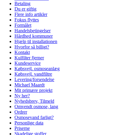
Betaling
Du er giftig
Flere info artikler
Fokus flyttes
Formålet
Handelsbetingelser
Hårdhed kommuner
Hjælp til installationen
Hvorfor så billigt?
Kontakt
Kulfilter fjerner
Kundeservice
Købsvejl. osmoseanlæg
Købsvejl. vandfiltre
Levering/forsendelse
Michael Maardt
Mit primære projekt
Ny her?
Nyhedsbrev, Tilmeld
Omvendt osmose, lang
Ordrer
Osmosevand farligt?
Personlige data
Priserne
Skadelige stoffer