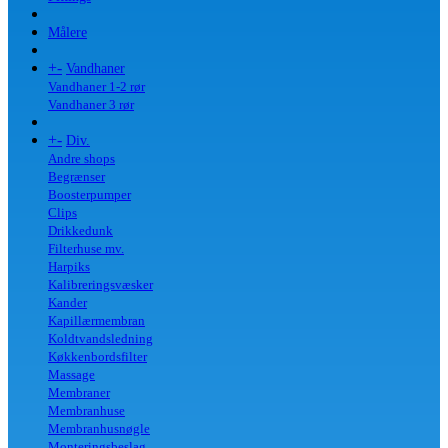
Målere
+
-
Vandhaner
Vandhaner 1-2 rør
Vandhaner 3 rør
+
-
Div.
Andre shops
Begrænser
Boosterpumper
Clips
Drikkedunk
Filterhuse mv.
Harpiks
Kalibreringsvæsker
Kander
Kapillærmembran
Koldtvandsledning
Køkkenbordsfilter
Massage
Membraner
Membranhuse
Membranhusnøgle
Monteringsbeslag