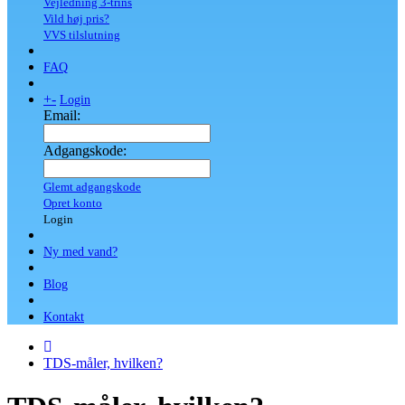
Vejledning 3-trins
Vild høj pris?
VVS tilslutning
FAQ
+
-
Login
Email:
Adgangskode:
Glemt adgangskode
Opret konto
Login
Ny med vand?
Blog
Kontakt
TDS-måler, hvilken?