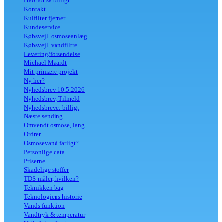
Hvorfor så billigt?
Kontakt
Kulfilter fjerner
Kundeservice
Købsvejl. osmoseanlæg
Købsvejl. vandfiltre
Levering/forsendelse
Michael Maardt
Mit primære projekt
Ny her?
Nyhedsbrev 10.5.2026
Nyhedsbrev, Tilmeld
Nyhedsbreve: billigt
Næste sending
Omvendt osmose, lang
Ordrer
Osmosevand farligt?
Personlige data
Priserne
Skadelige stoffer
TDS-måler, hvilken?
Teknikken bag
Teknologiens historie
Vands funktion
Vandtryk & temperatur