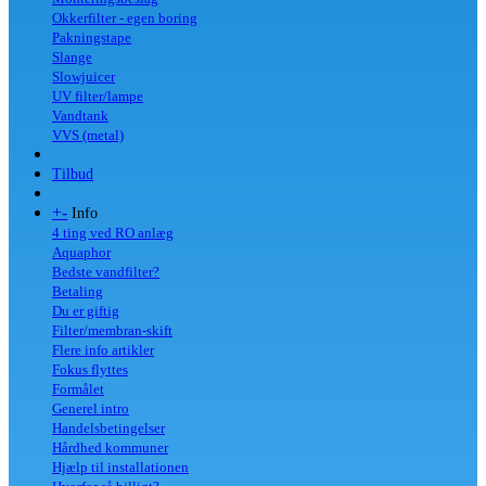
Okkerfilter - egen boring
Pakningstape
Slange
Slowjuicer
UV filter/lampe
Vandtank
VVS (metal)
Tilbud
+
-
Info
4 ting ved RO anlæg
Aquaphor
Bedste vandfilter?
Betaling
Du er giftig
Filter/membran-skift
Flere info artikler
Fokus flyttes
Formålet
Generel intro
Handelsbetingelser
Hårdhed kommuner
Hjælp til installationen