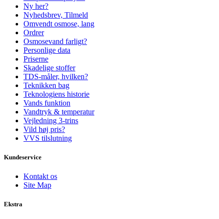
Ny her?
Nyhedsbrev, Tilmeld
Omvendt osmose, lang
Ordrer
Osmosevand farligt?
Personlige data
Priserne
Skadelige stoffer
TDS-måler, hvilken?
Teknikken bag
Teknologiens historie
Vands funktion
Vandtryk & temperatur
Vejledning 3-trins
Vild høj pris?
VVS tilslutning
Kundeservice
Kontakt os
Site Map
Ekstra