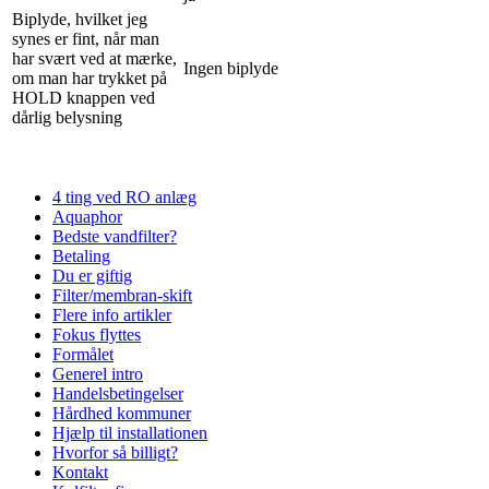
Biplyde, hvilket jeg
synes er fint, når man
har svært ved at mærke,
Ingen biplyde
om man har trykket på
HOLD knappen ved
dårlig belysning
4 ting ved RO anlæg
Aquaphor
Bedste vandfilter?
Betaling
Du er giftig
Filter/membran-skift
Flere info artikler
Fokus flyttes
Formålet
Generel intro
Handelsbetingelser
Hårdhed kommuner
Hjælp til installationen
Hvorfor så billigt?
Kontakt