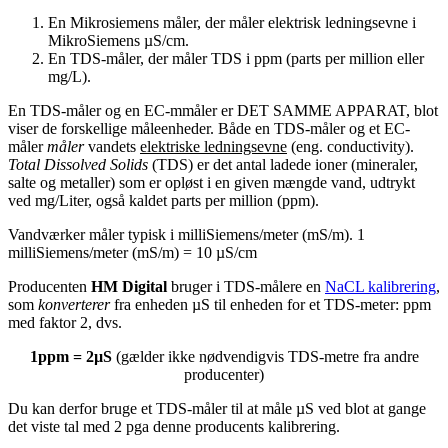
En Mikrosiemens måler, der måler elektrisk ledningsevne i
MikroSiemens µS/cm.
En TDS-måler, der måler TDS i ppm (parts per million eller
mg/L).
En TDS-måler og en EC-mmåler er DET SAMME APPARAT, blot
viser de forskellige måleenheder. Både en TDS-måler og et EC-
måler
måler
vandets
elektriske ledningsevne
(eng. conductivity).
Total Dissolved Solids
(TDS) er det antal ladede ioner (mineraler,
salte og metaller) som er opløst i en given mængde vand, udtrykt
ved mg/Liter, også kaldet parts per million (ppm).
Vandværker måler typisk i milliSiemens/meter (mS/m). 1
milliSiemens/meter (mS/m) = 10 µS/cm
Producenten
HM Digital
bruger i TDS-målere en
NaCL kalibrering
,
som
konverterer
fra enheden µS til enheden for et TDS-meter: ppm
med faktor 2, dvs.
1ppm = 2µS
(gælder ikke nødvendigvis TDS-metre fra andre
producenter)
Du kan derfor bruge et TDS-måler til at måle µS ved blot at gange
det viste tal med 2 pga denne producents kalibrering.