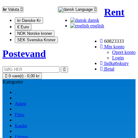
Rent
kr
Valuta
Language
dansk
kr Danske Kr
english
€ Euro
NOK Norske kroner
SEK Svenska Kronor
60823333
Min konto
Postevand
Opret konto
Login
Indkøbskurv
Betal
0 vare(r) - 0,00 kr
Kategorier
Anlæg
Filtre
Kander
Fittings