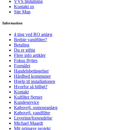
VVS tilslutning
Kontakt os
Site Map
Information
4 ting ved RO anlæg
Bedste vandfilter?
Betaling
Du er giftig
Flere info artikler
Fokus flyttes
Formålet
Handelsbetingelser
Hårdhed kommuner
Hjælp til installationen
Hvorfor så billigt?
Kontakt
Kulfilter fjerner
Kundeservice
Købsvejl. osmoseanlæg
Købsvejl. vandfiltre
Levering/forsendelse
Michael Maardt
Mit primære projekt