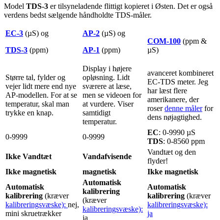
Model
TDS-3
er tilsyneladende flittigt kopieret i Østen. Det er også
verdens bedst sælgende håndholdte TDS-måler.
EC-3
(µS) og
AP-2
(µS) og
COM-100
(ppm &
TDS-3
(ppm)
AP-1
(ppm)
µS)
Display i højere
avanceret kombineret
Større tal, fylder og
opløsning. Lidt
EC-TDS meter. Jeg
vejer lidt mere end nye
sværere at læse,
har læst flere
AP-modellen. For at se
men se videoen for
amerikanere, der
temperatur, skal man
at vurdere. Viser
roser
denne måler
for
trykke en knap.
samtidigt
dens nøjagtighed.
temperatur.
EC
: 0-9990 µS
0-9999
0-9999
TDS
: 0-8560 ppm
Vandtæt og den
Ikke Vandtæt
Vandafvisende
flyder!
Ikke magnetisk
magnetisk
Ikke magnetisk
Automatisk
Automatisk
Automatisk
kalibrering
kalibrering
(kræver
kalibrering
(kræver
(kræver
kalibreringsvæske):
nej,
kalibreringsvæske):
kalibreringsvæske):
mini skruetrækker
ja
ja