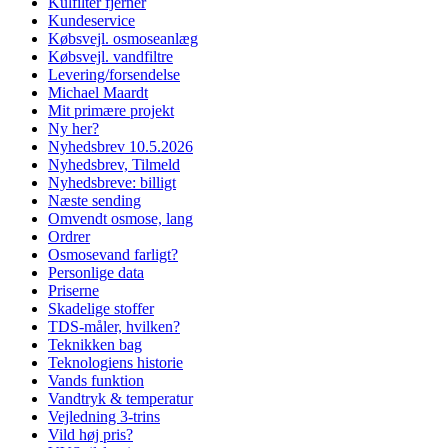
Kulfilter fjerner
Kundeservice
Købsvejl. osmoseanlæg
Købsvejl. vandfiltre
Levering/forsendelse
Michael Maardt
Mit primære projekt
Ny her?
Nyhedsbrev 10.5.2026
Nyhedsbrev, Tilmeld
Nyhedsbreve: billigt
Næste sending
Omvendt osmose, lang
Ordrer
Osmosevand farligt?
Personlige data
Priserne
Skadelige stoffer
TDS-måler, hvilken?
Teknikken bag
Teknologiens historie
Vands funktion
Vandtryk & temperatur
Vejledning 3-trins
Vild høj pris?