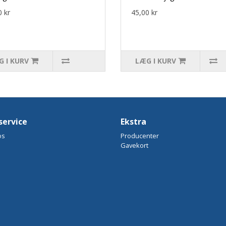
 kr
45,00 kr
 I KURV
LÆG I KURV
ervice
Ekstra
os
Producenter
Gavekort