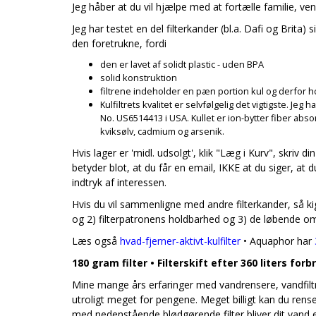
Jeg håber at du vil hjælpe med at fortælle familie, 
Jeg har testet en del filterkander (bl.a. Dafi og Brit
den foretrukne, fordi
den er lavet af solidt plastic - uden BPA
solid konstruktion
filtrene indeholder en pæn portion kul og derfor 
Kulfiltrets kvalitet er selvfølgelig det vigtigste. Je
No. US6514413 i USA. Kullet er ion-bytter fiber abs
kviksølv, cadmium og arsenik.
Hvis lager er 'midl. udsolgt', klik "Læg i Kurv", skriv 
betyder blot, at du får en email, IKKE at du siger, at d
indtryk af interessen.
Hvis du vil sammenligne med andre filterkander, så ki
og 2) filterpatronens holdbarhed og 3) de løbende o
Læs også
hvad-fjerner-aktivt-kulfilter
• Aquaphor har
180 gram filter • Filterskift efter 360 liters forb
Mine mange års erfaringer med vandrensere, vandfiltre
utroligt meget for pengene. Meget billigt kan du rense
med nedenstående blødgørende filter bliver dit vand e