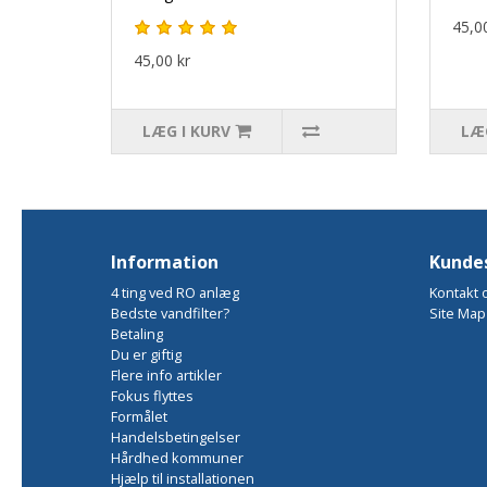
45,00
45,00 kr
LÆG I KURV
LÆG
Information
Kundes
4 ting ved RO anlæg
Kontakt 
Bedste vandfilter?
Site Map
Betaling
Du er giftig
Flere info artikler
Fokus flyttes
Formålet
Handelsbetingelser
Hårdhed kommuner
Hjælp til installationen