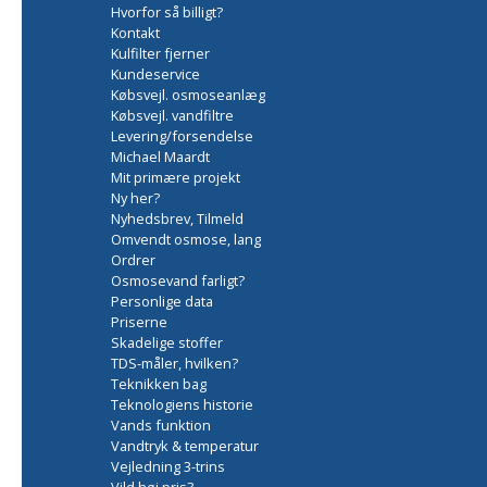
Hvorfor så billigt?
Kontakt
Kulfilter fjerner
Kundeservice
Købsvejl. osmoseanlæg
Købsvejl. vandfiltre
Levering/forsendelse
Michael Maardt
Mit primære projekt
Ny her?
Nyhedsbrev, Tilmeld
Omvendt osmose, lang
Ordrer
Osmosevand farligt?
Personlige data
Priserne
Skadelige stoffer
TDS-måler, hvilken?
Teknikken bag
Teknologiens historie
Vands funktion
Vandtryk & temperatur
Vejledning 3-trins
Vild høj pris?