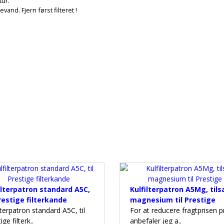
tur.
nd. Fjern først filteret !
ilterpatron standard A5C,
Kulfilterpatron A5Mg, tils
Prestige filterkande
magnesium til Prestige
lterpatron standard A5C, til
For at reducere fragtprisen p
ige filterk..
anbefaler jeg a..