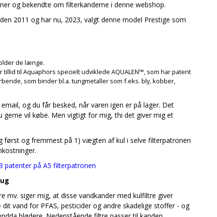
venner og bekendte om filterkanderne i denne webshop.
a) siden 2011 og har nu, 2023, valgt denne model Prestige som
holder de længe.
g har tillid til Aquaphors specielt udviklede AQUALEN™, som har patent
orbende, som binder bl.a. tungmetaller som f.eks. bly, kobber,
din email, og du får besked, når varen igen er på lager. Det
u gerne vil købe. Men vigtigt for mig, thi det giver mig et
g først og fremmest på 1) vægten af kul i selve filterpatronen
mkostninger.
3 patenter på A5 filterpatronen
rug
 mv. siger mig, at disse vandkander med kulfiltre giver
 dit vand for PFAS, pesticider og andre skadelige stoffer - og
ndda blødere. Nedenstående filtre passer til kanden.