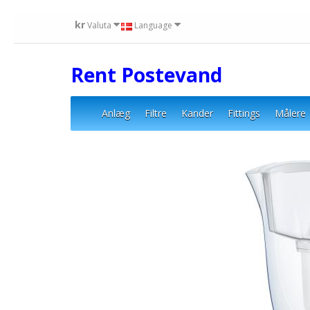
kr
Valuta
Language
Rent Postevand
Anlæg
Filtre
Kander
Fittings
Målere