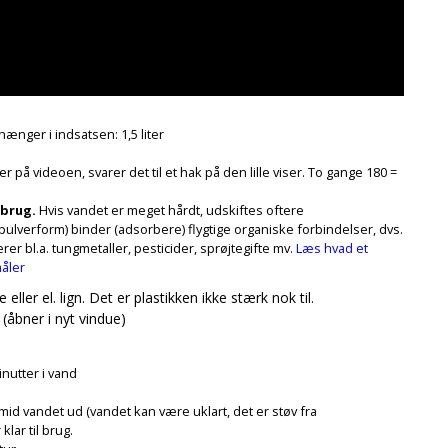
ænger i indsatsen: 1,5 liter
r på videoen, svarer det til et hak på den lille viser. To gange 180 =
orbrug.
Hvis vandet er meget hårdt, udskiftes oftere
i pulverform) binder (adsorbere) flygtige organiske forbindelser, dvs.
rer bl.a. tungmetaller, pesticider, sprøjtegifte mv.
Læs hvad et
måler
ller el. lign. Det er plastikken ikke stærk nok til.
(åbner i nyt vindue)
inutter i vand
smid vandet ud (vandet kan være uklart, det er støv fra
klar til brug.