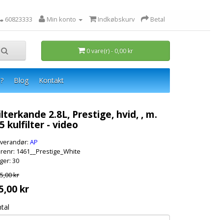
60823333
Min konto
Indkøbskurv
Betal
0 vare(r) - 0,00 kr
?
Blog
Kontakt
ilterkande 2.8L, Prestige, hvid, , m.
5 kulfilter - video
verandør:
AP
renr: 1461__Prestige_White
ger: 30
5,00 kr
5,00 kr
tal