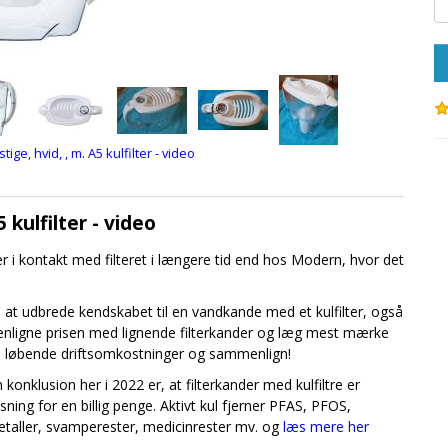
 kulfilter - video
 i kontakt med filteret i længere tid end hos Modern, hvor det
til at udbrede kendskabet til en vandkande med et kulfilter, også
menligne prisen med lignende filterkander og læg mest mærke
e de løbende driftsomkostninger og sammenlign!
onklusion her i 2022 er, at filterkander med kulfiltre er
sning for en billig penge. Aktivt kul fjerner PFAS, PFOS,
gmetaller, svamperester, medicinrester mv. og
læs mere her