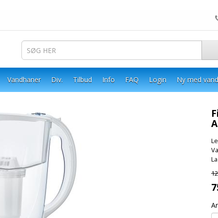
Vandhaner
Div.
Tilbud
Info
FAQ
Login
Ny med vand
F
A
Le
Va
La
12
7
An