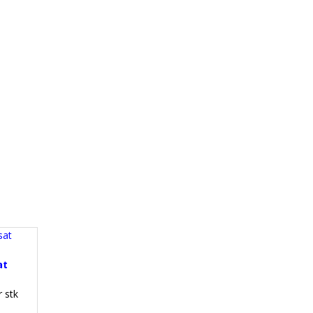
at
r stk