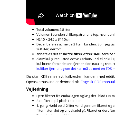
Total volumen: 2.8 liter
Volumen i bunden til filterpatronens top, hvor den h
H24,5 x 24,5 x B11,5cm
Det anbefales at hælde 2 liter i kanden. Som jeg vise
360 liter, derfor:
anbefales det at
skifte filter efter 360 liters f
Aktivt kul (Granulated Active Carbon/Coal eller kul 
kul-brinte forbindelser, fjerner klor 100% og reduce
kulfilter fjerner og om det kan måles med en TDS 
Du skal IKKE rense evt. kalkrester i kanden med eddike e
Opvaskemaskine er derimod ok.
Engelsk PDF manual
Vejledning
Fjern filteret fra emballagen og læg det i blød i 15 m
Sæt filteret på plads i kanden
1. gang: Hæld op til 2 liter vand gennem filteret og 
filtermaterialet og er uskadeligt). Filteret er derefter 