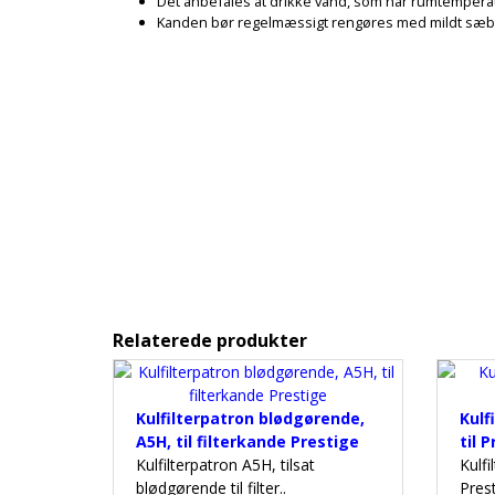
Det anbefales at drikke vand, som har rumtempera
Kanden bør regelmæssigt rengøres med mildt sæbeva
Relaterede produkter
Kulfilterpatron blødgørende,
Kulf
A5H, til filterkande Prestige
til 
Kulfilterpatron A5H, tilsat
Kulfi
blødgørende til filter..
Prest