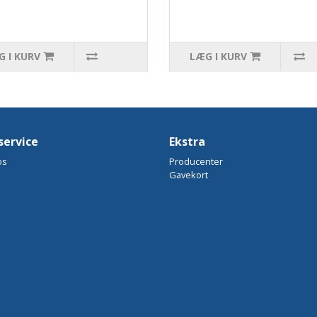
 I KURV
LÆG I KURV
ervice
Ekstra
os
Producenter
Gavekort