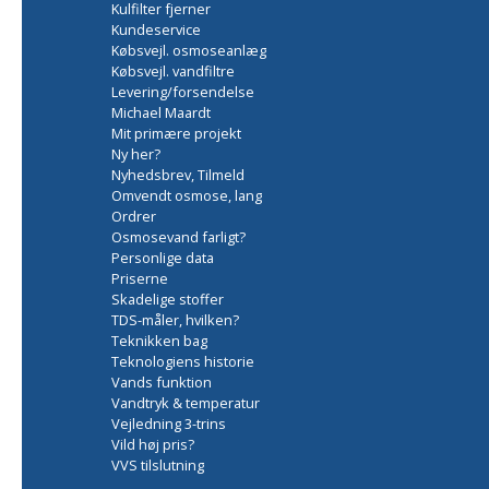
Kulfilter fjerner
Kundeservice
Købsvejl. osmoseanlæg
Købsvejl. vandfiltre
Levering/forsendelse
Michael Maardt
Mit primære projekt
Ny her?
Nyhedsbrev, Tilmeld
Omvendt osmose, lang
Ordrer
Osmosevand farligt?
Personlige data
Priserne
Skadelige stoffer
TDS-måler, hvilken?
Teknikken bag
Teknologiens historie
Vands funktion
Vandtryk & temperatur
Vejledning 3-trins
Vild høj pris?
VVS tilslutning