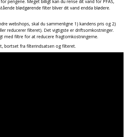
 for pengene. Meget billigt kan du rense dit vand for PFAS,
tående blødgørende filter bliver dit vand endda blødere.
andre webshops, skal du sammenligne 1) kandens pris og 2)
ller reducerer filteret). Det vigtigste er driftsomkostninger.
ligt med filtre for at reducere fragtomkostningerne.
bortset fra filterindsatsen og filteret.