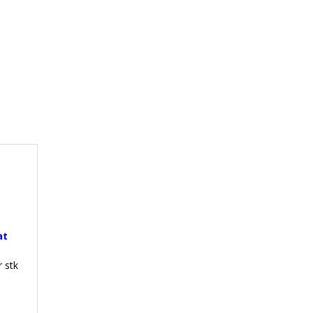
at
r stk