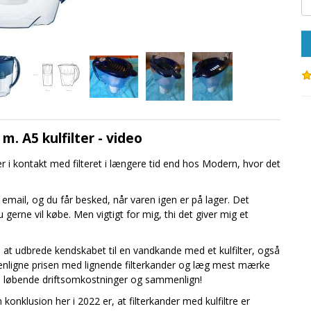
m. A5 kulfilter - video
 i kontakt med filteret i længere tid end hos Modern, hvor det
din email, og du får besked, når varen igen er på lager. Det
u gerne vil købe. Men vigtigt for mig, thi det giver mig et
til at udbrede kendskabet til en vandkande med et kulfilter, også
menligne prisen med lignende filterkander og læg mest mærke
e de løbende driftsomkostninger og sammenlign!
onklusion her i 2022 er, at filterkander med kulfiltre er