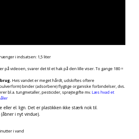
ænger i indsatsen: 1,5 liter
r på videoen, svarer det til et hak på den lille viser. To gange 180 =
orbrug.
Hvis vandet er meget hårdt, udskiftes oftere
i pulverform) binder (adsorbere) flygtige organiske forbindelser, dvs.
rer bl.a. tungmetaller, pesticider, sprøjtegifte mv.
Læs hvad et
måler
ller el. lign. Det er plastikken ikke stærk nok til.
(åbner i nyt vindue).
inutter i vand