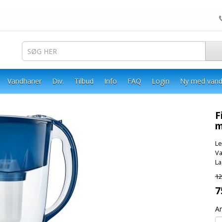
Vandhaner
Div.
Tilbud
Info
FAQ
Login
Ny med vand
F
m
Le
Va
La
12
7
An