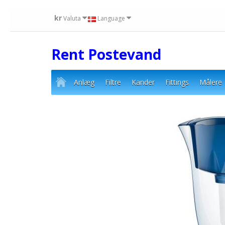
kr
Valuta
Language
Rent Postevand
Anlæg
Filtre
Kander
Fittings
Målere