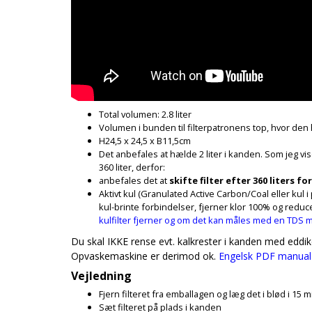
Total volumen: 2.8 liter
Volumen i bunden til filterpatronens top, hvor den h
H24,5 x 24,5 x B11,5cm
Det anbefales at hælde 2 liter i kanden. Som jeg vise
360 liter, derfor:
anbefales det at
skifte filter efter 360 liters f
Aktivt kul (Granulated Active Carbon/Coal eller kul 
kul-brinte forbindelser, fjerner klor 100% og reduce
kulfilter fjerner og om det kan måles med en TDS 
Du skal IKKE rense evt. kalkrester i kanden med eddike e
Opvaskemaskine er derimod ok.
Engelsk PDF manual
Vejledning
Fjern filteret fra emballagen og læg det i blød i 15 m
Sæt filteret på plads i kanden