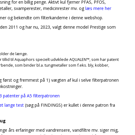
sning for en billig penge. Aktivt kul fjerner PFAS, PFOS,
gmetaller, svamperester, medicinrester mv. og
læs mere her
venner og bekendte om filterkanderne i denne webshop.
a) siden 2011 og har nu, 2023, valgt denne model Prestige som
holder de længe.
g har tillid til Aquaphors specielt udviklede AQUALEN™, som har patent
orbende, som binder bl.a. tungmetaller som f.eks. bly, kobber,
g først og fremmest på 1) vægten af kul i selve filterpatronen
mkostninger.
3 patenter på A5 filterpatronen
t lange test
(søg på FINDINGS) er kullet i denne patron fra
rug
nge års erfaringer med vandrensere, vandfiltre mv. siger mig,