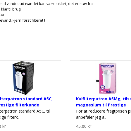
smid vandet ud (vandet kan være uklart, det er støv fra
klar til brug.
tur.
nd. Fjern først filteret !
ilterpatron standard A5C,
Kulfilterpatron A5Mg, tils
Prestige filterkande
magnesium til Prestige
lterpatron standard A5C, til
For at reducere fragtprisen p
ige filterk..
anbefaler jeg a..
 kr
45,00 kr