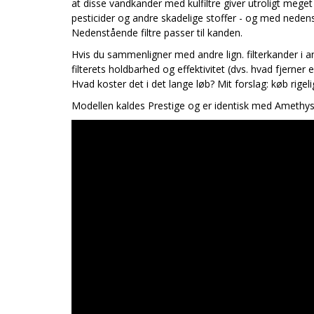
at disse vandkander med kulfiltre giver utroligt meget
pesticider og andre skadelige stoffer - og med nedens
Nedenstående filtre passer til kanden.
Hvis du sammenligner med andre lign. filterkander i 
filterets holdbarhed og effektivitet (dvs. hvad fjerner e
Hvad koster det i det lange løb? Mit forslag: køb rige
Modellen kaldes Prestige og er identisk med Amethyst, 