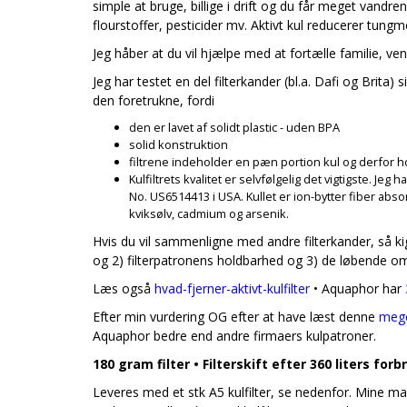
simple at bruge, billige i drift og du får meget vandren
flourstoffer, pesticider mv. Aktivt kul reducerer tun
Jeg håber at du vil hjælpe med at fortælle familie, 
Jeg har testet en del filterkander (bl.a. Dafi og Brit
den foretrukne, fordi
den er lavet af solidt plastic - uden BPA
solid konstruktion
filtrene indeholder en pæn portion kul og derfor 
Kulfiltrets kvalitet er selvfølgelig det vigtigste. Je
No. US6514413 i USA. Kullet er ion-bytter fiber abs
kviksølv, cadmium og arsenik.
Hvis du vil sammenligne med andre filterkander, så ki
og 2) filterpatronens holdbarhed og 3) de løbende o
Læs også
hvad-fjerner-aktivt-kulfilter
• Aquaphor har
Efter min vurdering OG efter at have læst denne
mege
Aquaphor bedre end andre firmaers kulpatroner.
180 gram filter • Filterskift efter 360 liters forb
Leveres med et stk A5 kulfilter, se nedenfor. Mine ma