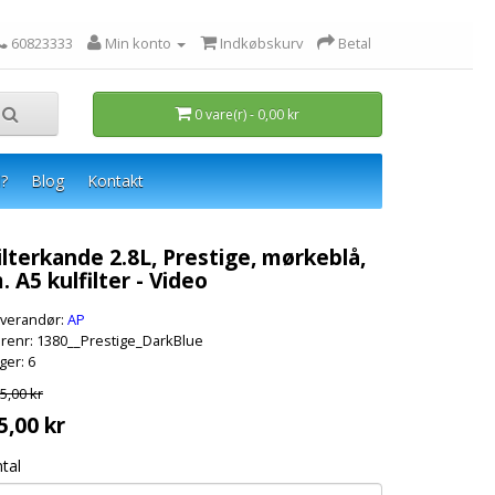
60823333
Min konto
Indkøbskurv
Betal
0 vare(r) - 0,00 kr
?
Blog
Kontakt
ilterkande 2.8L, Prestige, mørkeblå,
. A5 kulfilter - Video
verandør:
AP
renr: 1380__Prestige_DarkBlue
ger: 6
5,00 kr
5,00 kr
tal