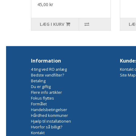
45,00 kr
LÆG I KURV
LÆG
Information
Kundes
4 ting ved RO anlæg
Kontakt 
Bedste vandfilter?
Site Map
Betaling
Du er giftig
Flere info artikler
Fokus flyttes
Formålet
Handelsbetingelser
Hårdhed kommuner
Hjælp til installationen
Hvorfor så billigt?
Kontakt