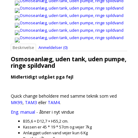
Beskrivelse
Anmeldelser (0)
Osmoseanlæg, uden tank, uden pumpe,
ringe spildvand
Midlertidigt udgået pga fejl
Quick change beholdere med samme teknik som ved
MK99
,
TAM3
eller
TAM4
.
Eng. manual
- åbner i nyt vindue
B35,6 × D12,7 × H55,2 cm.
Kassen er 45 * 19 * 57cm og vejer 7kg
Anlægget uden vand vejer kun 6 Kg