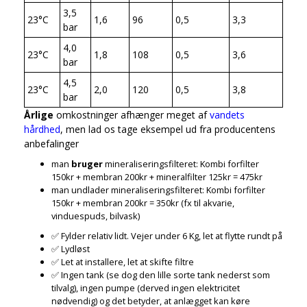
3,5
23°C
1,6
96
0,5
3,3
bar
4,0
23°C
1,8
108
0,5
3,6
bar
4,5
23°C
2,0
120
0,5
3,8
bar
Årlige
omkostninger afhænger meget af
vandets
hårdhed
, men lad os tage eksempel ud fra producentens
anbefalinger
man
bruger
mineraliseringsfilteret: Kombi forfilter
150kr + membran 200kr + mineralfilter 125kr = 475kr
man undlader mineraliseringsfilteret: Kombi forfilter
150kr + membran 200kr = 350kr (fx til akvarie,
vinduespuds, bilvask)
✅ Fylder relativ lidt. Vejer under 6 Kg, let at flytte rundt på
✅ Lydløst
✅ Let at installere, let at skifte filtre
✅ Ingen tank (se dog den lille sorte tank nederst som
tilvalg), ingen pumpe (derved ingen elektricitet
nødvendig) og det betyder, at anlægget kan køre