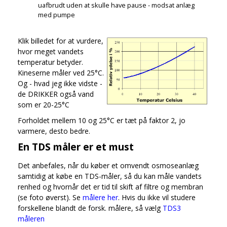
uafbrudt uden at skulle have pause - modsat anlæg
med pumpe
Klik billedet for at vurdere,
hvor meget vandets
temperatur betyder.
Kineserne måler ved 25°C.
Og - hvad jeg ikke vidste -
de DRIKKER også vand
som er 20-25°C
Forholdet mellem 10 og 25°C er tæt på faktor 2, jo
varmere, desto bedre.
En TDS måler er et must
Det anbefales, når du køber et omvendt osmoseanlæg
samtidig at købe en TDS-måler, så du kan måle vandets
renhed og hvornår det er tid til skift af filtre og membran
(se foto øverst). Se
målere her
. Hvis du ikke vil studere
forskellene blandt de forsk. målere, så vælg
TDS3
måleren