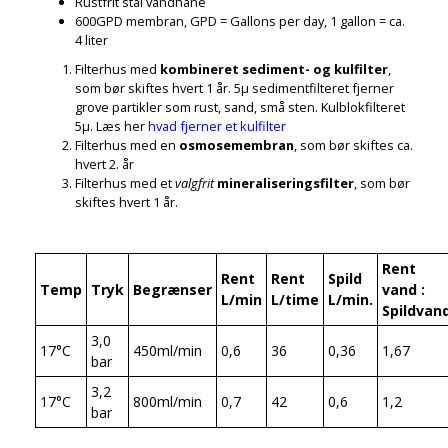
Rustfrit stål vandhane
600GPD membran, GPD = Gallons per day, 1 gallon = ca.
4 liter
Filterhus med
kombineret sediment- og kulfilter
,
som bør skiftes hvert 1 år. 5µ sedimentfilteret fjerner
grove partikler som rust, sand, små sten. Kulblokfilteret
5µ. Læs her
hvad fjerner et kulfilter
Filterhus med en
osmosemembran
, som bør skiftes ca.
hvert 2. år
Filterhus med et
valgfrit
mineraliseringsfilter
, som bør
skiftes hvert 1 år.
Rent
Rent
Rent
Spild
Temp
Tryk
Begrænser
vand :
L/min
L/time
L/min.
Spildvan
3,0
17°C
450ml/min
0,6
36
0,36
1,67
bar
3,2
17°C
800ml/min
0,7
42
0,6
1,2
bar