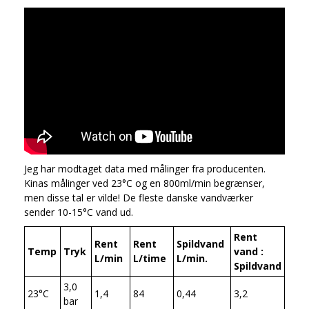
Jeg har modtaget data med målinger fra producenten.
Kinas målinger ved 23°C og en 800ml/min begrænser,
men disse tal er vilde! De fleste danske vandværker
sender 10-15°C vand ud.
Rent
Rent
Rent
Spildvand
Temp
Tryk
vand :
L/min
L/time
L/min.
Spildvand
3,0
23°C
1,4
84
0,44
3,2
bar