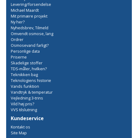
Levering/forsendelse
Michael Maardt
Mit primære projekt
Ny her?
Nyhedsbrev, Tilmeld
Omvendt osmose, lang
Ordrer
Osmosevand farligt?
Personlige data
Priserne
Skadelige stoffer
TDS-måler, hvilken?
Teknikken bag
Teknologiens historie
Vands funktion
Vandtryk & temperatur
Vejledning 3-trins
Vild høj pris?
VVS tilslutning
Kundeservice
Kontakt os
Site Map