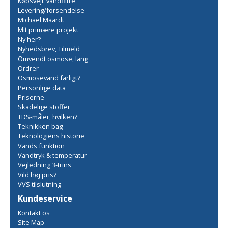
Købsvejl. vandfiltre
Levering/forsendelse
Michael Maardt
Mit primære projekt
Ny her?
Nyhedsbrev, Tilmeld
Omvendt osmose, lang
Ordrer
Osmosevand farligt?
Personlige data
Priserne
Skadelige stoffer
TDS-måler, hvilken?
Teknikken bag
Teknologiens historie
Vands funktion
Vandtryk & temperatur
Vejledning 3-trins
Vild høj pris?
VVS tilslutning
Kundeservice
Kontakt os
Site Map