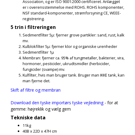
Association, og er ISO 9001:2000 certificeret. Anlægget
er i overensstemmelse med ROHS. ROHS komponenter,
NSF standard-komponenter, strømforsyning CE, WEEE-
registrering.
5 trin i filtreringen
Sedimentfilter 5µ: fjerner grove partikler: sand, rust, kalk
mv.
Kulblokfilter 5µ: fjerner klor og organiske urenheder
Sedimentfilter 1µ
Membran: fjerner ca. 95% af tungmetaller, bakterier, vira,
hormoner, pesticider, ukrudtsmidler (herbicider,
fungicider (svampe) mv.
Kulfilter, hvis man bruger tank. Bruger man IKKE tank, kan
man fjerne det.
Skift af filtre og membran
Download den tyske importørs tyske vejledning
- for at
gemme: højreklik og vælg gem
Tekniske data
11kg
40B x 22D x 47H cm