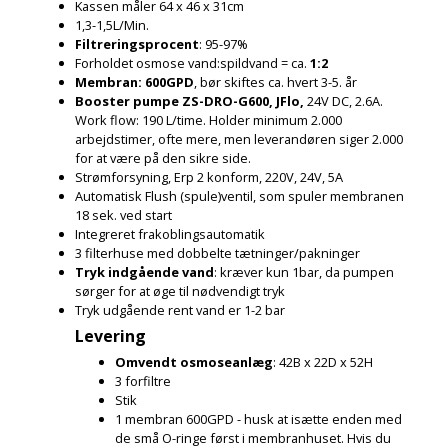
Kassen måler 64 x 46 x 31cm
1,3-1,5L/Min.
Filtreringsprocent
: 95-97%
Forholdet osmose vand:spildvand = ca.
1:2
Membran: 600GPD
, bør skiftes ca. hvert 3-5. år
Booster pumpe
ZS-DRO-G600, JFlo,
24V DC, 2.6A.
Work flow: 190 L/time. Holder minimum 2.000
arbejdstimer, ofte mere, men leverandøren siger 2.000
for at være på den sikre side.
Strømforsyning, Erp 2 konform, 220V, 24V, 5A
Automatisk Flush (spule)ventil, som spuler membranen
18 sek. ved start
Integreret frakoblingsautomatik
3 filterhuse med dobbelte tætninger/pakninger
Tryk indgående vand
: kræver kun 1bar, da pumpen
sørger for at øge til nødvendigt tryk
Tryk udgående rent vand er 1-2 bar
Levering
Omvendt osmoseanlæg
: 42B x 22D x 52H
3 forfiltre
Stik
1 membran 600GPD - husk at isætte enden med
de små O-ringe først i membranhuset. Hvis du