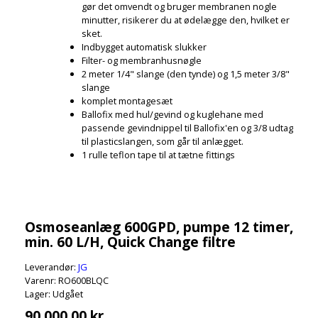
gør det omvendt og bruger membranen nogle
minutter, risikerer du at ødelægge den, hvilket er
sket.
Indbygget automatisk slukker
Filter- og membranhusnøgle
2 meter 1/4" slange (den tynde) og 1,5 meter 3/8"
slange
komplet montagesæt
Ballofix med hul/gevind og kuglehane med
passende gevindnippel til Ballofix'en og 3/8 udtag
til plasticslangen, som går til anlægget.
1 rulle teflon tape til at tætne fittings
Osmoseanlæg 600GPD, pumpe 12 timer,
min. 60 L/H, Quick Change filtre
Leverandør:
JG
Varenr: RO600BLQC
Lager: Udgået
90.000,00 kr