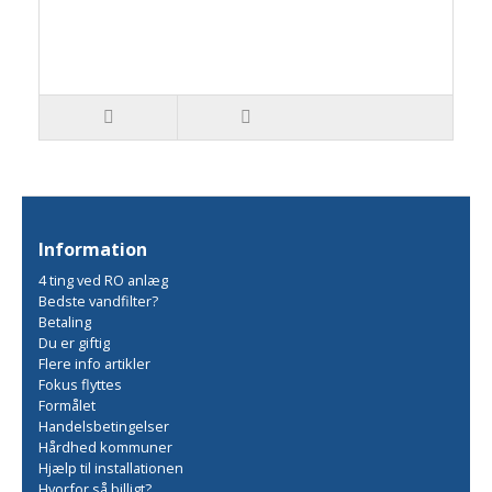
Information
4 ting ved RO anlæg
Bedste vandfilter?
Betaling
Du er giftig
Flere info artikler
Fokus flyttes
Formålet
Handelsbetingelser
Hårdhed kommuner
Hjælp til installationen
Hvorfor så billigt?