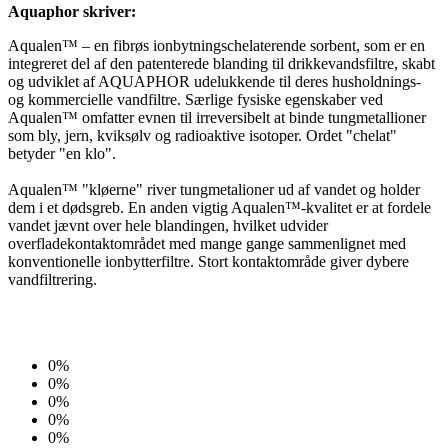
Aquaphor skriver:
Aqualen™ – en fibrøs ionbytningschelaterende sorbent, som er en
integreret del af den patenterede blanding til drikkevandsfiltre, skabt
og udviklet af AQUAPHOR udelukkende til deres husholdnings-
og kommercielle vandfiltre. Særlige fysiske egenskaber ved
Aqualen™ omfatter evnen til irreversibelt at binde tungmetallioner
som bly, jern, kviksølv og radioaktive isotoper. Ordet "chelat"
betyder "en klo".
Aqualen™ "kløerne" river tungmetalioner ud af vandet og holder
dem i et dødsgreb. En anden vigtig Aqualen™-kvalitet er at fordele
vandet jævnt over hele blandingen, hvilket udvider
overfladekontaktområdet med mange gange sammenlignet med
konventionelle ionbytterfiltre. Stort kontaktområde giver dybere
vandfiltrering.
0%
0%
0%
0%
0%