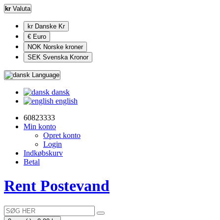
kr
Valuta
kr Danske Kr
€ Euro
NOK Norske kroner
SEK Svenska Kronor
Language
dansk
english
60823333
Min konto
Opret konto
Login
Indkøbskurv
Betal
Rent Postevand