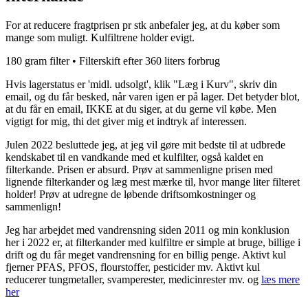
For at reducere fragtprisen pr stk anbefaler jeg, at du køber som
mange som muligt. Kulfiltrene holder evigt.
180 gram filter • Filterskift efter 360 liters forbrug
Hvis lagerstatus er 'midl. udsolgt', klik "Læg i Kurv", skriv din
email, og du får besked, når varen igen er på lager. Det betyder blot,
at du får en email, IKKE at du siger, at du gerne vil købe. Men
vigtigt for mig, thi det giver mig et indtryk af interessen.
Julen 2022 besluttede jeg, at jeg vil gøre mit bedste til at udbrede
kendskabet til en vandkande med et kulfilter, også kaldet en
filterkande. Prisen er absurd. Prøv at sammenligne prisen med
lignende filterkander og læg mest mærke til, hvor mange liter filteret
holder! Prøv at udregne de løbende driftsomkostninger og
sammenlign!
Jeg har arbejdet med vandrensning siden 2011 og min konklusion
her i 2022 er, at filterkander med kulfiltre er simple at bruge, billige i
drift og du får meget vandrensning for en billig penge. Aktivt kul
fjerner PFAS, PFOS, flourstoffer, pesticider mv. Aktivt kul
reducerer tungmetaller, svamperester, medicinrester mv. og
læs mere
her