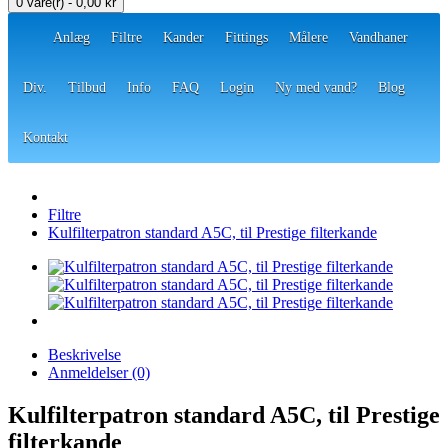
0 vare(r) - 0,00 kr
Anlæg
Filtre
Kander
Fittings
Målere
Vandhaner
Div.
Tilbud
Info
FAQ
Login
Ny med vand?
Blog
Kontakt
Filtre
Kulfilterpatron standard A5C, til Prestige filterkande
Beskrivelse
Anmeldelser (0)
Kulfilterpatron standard A5C, til Prestige
filterkande