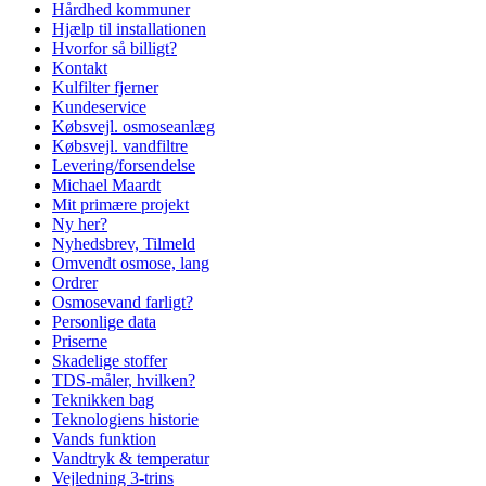
Hårdhed kommuner
Hjælp til installationen
Hvorfor så billigt?
Kontakt
Kulfilter fjerner
Kundeservice
Købsvejl. osmoseanlæg
Købsvejl. vandfiltre
Levering/forsendelse
Michael Maardt
Mit primære projekt
Ny her?
Nyhedsbrev, Tilmeld
Omvendt osmose, lang
Ordrer
Osmosevand farligt?
Personlige data
Priserne
Skadelige stoffer
TDS-måler, hvilken?
Teknikken bag
Teknologiens historie
Vands funktion
Vandtryk & temperatur
Vejledning 3-trins