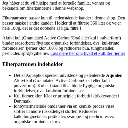
Jeg håber at du vil hjælpe med at fortælle familie, venner og
bekendte om filterkanderne i denne webshop.
Filterpatronen passer kun til nedenstående kander i denne shop. Den
passer måske i andre kander. Holder til at filtrere 360 liter og vejer
hele 180g, det er det dobbelte af lign. filtre !
Aktivt kul (Granulated Active Carbon/Coal eller kul i pulverform)
binder (adsorbere) flygtige organiske forbindelser, dvs. kul-brinte
forbindelser, fjerner klor 100% og reducerer bl.a. tungmetaller,
pesticider, sprøjtegifte mv.
Læs mere her om, hvad et kulfilter fjerner
Filterpatronen indeholder
Det af Aquaphor specielt udviklede og patenterede
Aqualen
-
Aktivt kul (Granulated Active Carbon/Coal eller kul i
pulverform). Kul er i stand til at binde flygtige organiske
forbindelser, dvs. kul-brint forbindelser.
Kul fjerner klor. Klor er principielt forbudt i drikkevandet i
Danmark.
Ionbyttermateriale omdanner via en kemisk proces visse
stoffer til andre (uskadelige) stoffer. Reducerer
kalk, tungmetaller, pesticider, svampe- og medicinrester,
organiske forbindelser mv.