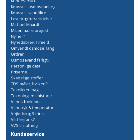
Kundeservice
Købsvejl. osmoseanlæg
Købsvejl. vandfiltre
Levering/forsendelse
Michael Maardt
Mit primære projekt
Ny her?
Nyhedsbrev, Tilmeld
Omvendt osmose, lang
Ordrer
Osmosevand farligt?
Personlige data
Priserne
Skadelige stoffer
TDS-måler, hvilken?
Teknikken bag
Teknologiens historie
Vands funktion
Vandtryk & temperatur
Vejledning 3-trins
Vild høj pris?
VVS tilslutning
Kundeservice