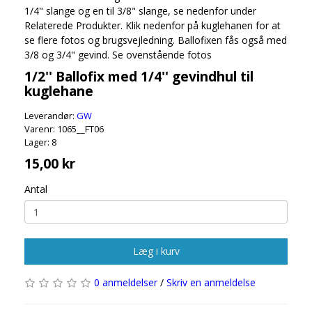
1/4" slange og en til 3/8" slange, se nedenfor under
Relaterede Produkter. Klik nedenfor på kuglehanen for at
se flere fotos og brugsvejledning. Ballofixen fås også med
3/8 og 3/4" gevind. Se ovenstående fotos
1/2'' Ballofix med 1/4'' gevindhul til
kuglehane
Leverandør:
GW
Varenr: 1065__FT06
Lager: 8
15,00 kr
Antal
Læg i kurv
0 anmeldelser
/
Skriv en anmeldelse