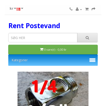
kr
Rent Postevand
0 vare(r) - 0,00 kr
Kategorier