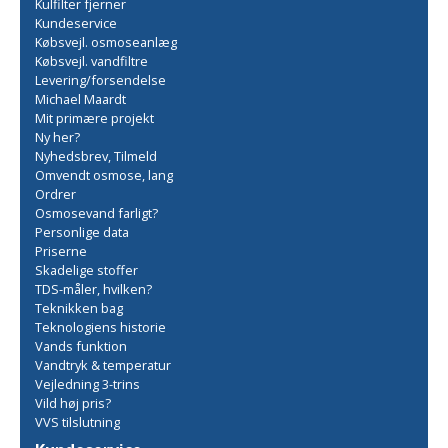
Kulfilter fjerner
Kundeservice
Købsvejl. osmoseanlæg
Købsvejl. vandfiltre
Levering/forsendelse
Michael Maardt
Mit primære projekt
Ny her?
Nyhedsbrev, Tilmeld
Omvendt osmose, lang
Ordrer
Osmosevand farligt?
Personlige data
Priserne
Skadelige stoffer
TDS-måler, hvilken?
Teknikken bag
Teknologiens historie
Vands funktion
Vandtryk & temperatur
Vejledning 3-trins
Vild høj pris?
VVS tilslutning