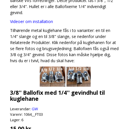
danske VVS forretninger. Dette produktet fås i 3/8", 1/2"
eller 3/4". Hullet er i alle Ballofixerne 1/4" indvendigt
gevind.
Videoer om installation
Tilhørende metal kuglehane fås i to varianter: en til en
1/4" slange og en til 3/8" slange, se nedenfor under
Relaterede Produkter. Klik nedenfor på kuglehanen for at
se flere fotos og brugsvejledning. Ballofixen fås også med
3/8 og 3/4" gevind. Disse fotos kan måske hjælpe dig,
hvis du er i tvivl, hvad du skal have:
3/8'' Ballofix med 1/4'' gevindhul til
kuglehane
Leverandør:
GW
Varenr: 1064__FT03
Lager: 6
15,00 kr