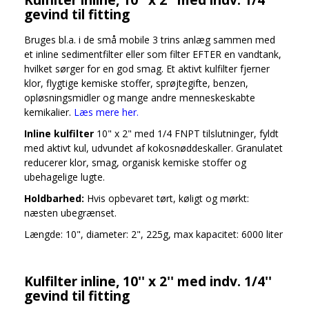
gevind til fitting
Bruges bl.a. i de små mobile 3 trins anlæg sammen med
et inline sedimentfilter eller som filter EFTER en vandtank,
hvilket sørger for en god smag. Et aktivt kulfilter fjerner
klor, flygtige kemiske stoffer, sprøjtegifte, benzen,
opløsningsmidler og mange andre menneskeskabte
kemikalier.
Læs mere her.
Inline kulfilter
10" x 2" med 1/4 FNPT tilslutninger, fyldt
med aktivt kul, udvundet af kokosnøddeskaller. Granulatet
reducerer klor, smag, organisk kemiske stoffer og
ubehagelige lugte.
Holdbarhed:
Hvis opbevaret tørt, køligt og mørkt:
næsten ubegrænset.
Længde: 10", diameter: 2", 225g, max kapacitet: 6000 liter
Kulfilter inline, 10'' x 2'' med indv. 1/4''
gevind til fitting