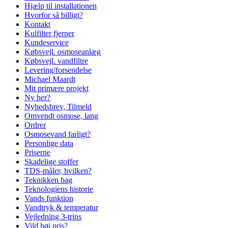
Hjælp til installationen
Hvorfor så billigt?
Kontakt
Kulfilter fjerner
Kundeservice
Købsvejl. osmoseanlæg
Købsvejl. vandfiltre
Levering/forsendelse
Michael Maardt
Mit primære projekt
Ny her?
Nyhedsbrev, Tilmeld
Omvendt osmose, lang
Ordrer
Osmosevand farligt?
Personlige data
Priserne
Skadelige stoffer
TDS-måler, hvilken?
Teknikken bag
Teknologiens historie
Vands funktion
Vandtryk & temperatur
Vejledning 3-trins
Vild høj pris?