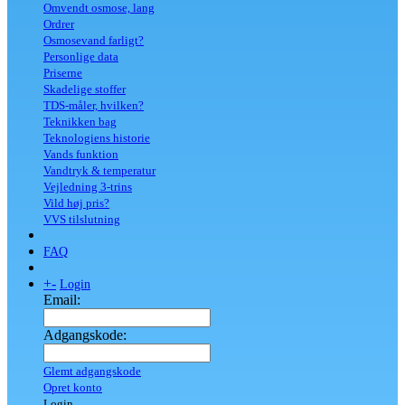
Omvendt osmose, lang
Ordrer
Osmosevand farligt?
Personlige data
Priserne
Skadelige stoffer
TDS-måler, hvilken?
Teknikken bag
Teknologiens historie
Vands funktion
Vandtryk & temperatur
Vejledning 3-trins
Vild høj pris?
VVS tilslutning
FAQ
+
-
Login
Email:
Adgangskode:
Glemt adgangskode
Opret konto
Login