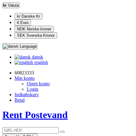
kr
Valuta
kr Danske Kr
€ Euro
NOK Norske kroner
SEK Svenska Kronor
Language
dansk
english
60823333
Min konto
Opret konto
Login
Indkøbskurv
Betal
Rent Postevand