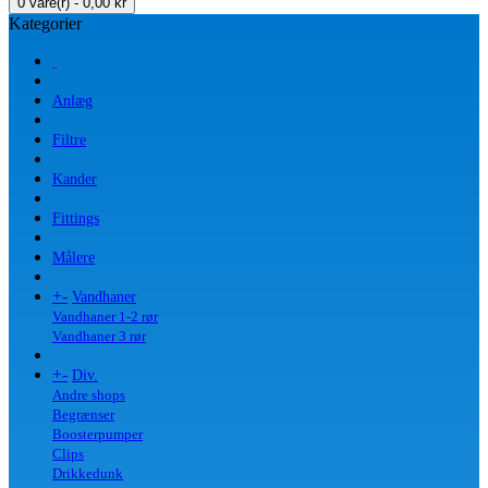
0 vare(r) - 0,00 kr
Kategorier
Anlæg
Filtre
Kander
Fittings
Målere
+
-
Vandhaner
Vandhaner 1-2 rør
Vandhaner 3 rør
+
-
Div.
Andre shops
Begrænser
Boosterpumper
Clips
Drikkedunk