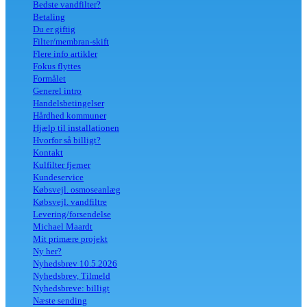
Bedste vandfilter?
Betaling
Du er giftig
Filter/membran-skift
Flere info artikler
Fokus flyttes
Formålet
Generel intro
Handelsbetingelser
Hårdhed kommuner
Hjælp til installationen
Hvorfor så billigt?
Kontakt
Kulfilter fjerner
Kundeservice
Købsvejl. osmoseanlæg
Købsvejl. vandfiltre
Levering/forsendelse
Michael Maardt
Mit primære projekt
Ny her?
Nyhedsbrev 10.5.2026
Nyhedsbrev, Tilmeld
Nyhedsbreve: billigt
Næste sending