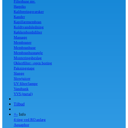
Filterhuse mv.
Harpiks
Kalibreringsvæsker
Kander
Kapillærmembran
Koldtvandsledning
Køkkenbordsfilter
Massage
Membraner
Membranhuse
Membranhusnøgle
Monteringsbeslag
Okkerfilter - egen boring
Pakningstape
Slange
Slowjuicer
UV filter/lampe
Vandtank
VVS (metal)
Tilbud
+
-
Info
4 ting ved RO anlæg
Aquaphor