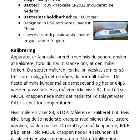
Batteri
: 1 x 3V knapcelle CR2032, inkluderet (se
nederst)
Batteriets holdbarhed
: ca. 1000 timer
Designed in USA and Korea, made in
China
Leveres i stærk plastic æske, hvilket
er godt under fragten.
Kalibrering
Apparatet er fabrikskalibreret, men hvis du senere ønsker
at kalibrere, fordi du har mistanke om, at den måler
forkert: Du sætter måleren i en kalibr. væske, som er så
tæt som mulig på det område, du normalt måler i. De
fleste af mine kunder måler osmosevand og her er 84µS
væsken passende. Hvis måleren ikke viser 84, hold i 4 sek.
MODE knappen nede indtil det nederste i displayet viser
CAL i stedet for temperaturen.
Hvis måleren viser 84, STOP. Måleren er kaliberet fint. Hvis
ikke, brug de to nederste knapper (ved pilene) til at justere
værdien, så den passer. Du skal trykke på knapperne, IKKE
på pilene! Hold MODE knappen nede i 4 sekunder, så
displayet igen viser temperaturen. Slut på kalibrering.