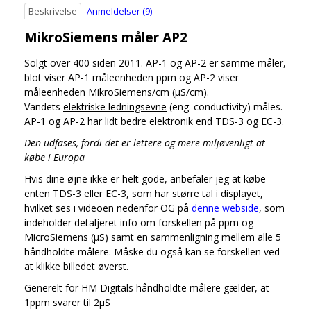
Beskrivelse
Anmeldelser (9)
MikroSiemens måler AP2
Solgt over 400 siden 2011. AP-1 og AP-2 er samme måler,
blot viser AP-1 måleenheden ppm og AP-2 viser
måleenheden MikroSiemens/cm (µS/cm).
Vandets
elektriske ledningsevne
(eng. conductivity) måles.
AP-1 og AP-2 har lidt bedre elektronik end TDS-3 og EC-3.
Den udfases, fordi det er lettere og mere miljøvenligt at
købe i Europa
Hvis dine øjne ikke er helt gode, anbefaler jeg at købe
enten TDS-3 eller EC-3, som har større tal i displayet,
hvilket ses i videoen nedenfor OG på
denne webside
, som
indeholder detaljeret info om forskellen på ppm og
MicroSiemens (µS) samt en sammenligning mellem alle 5
håndholdte målere. Måske du også kan se forskellen ved
at klikke billedet øverst.
Generelt for HM Digitals håndholdte målere gælder, at
1ppm svarer til 2µS