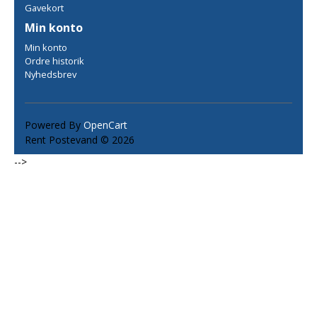
Gavekort
Min konto
Min konto
Ordre historik
Nyhedsbrev
Powered By
OpenCart
Rent Postevand © 2026
-->