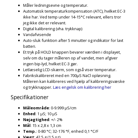
Måler ledningsevne og temperatur.
Automatisk temperaturkompensation (ATC), hvilket EC-3
ikke har. Ved temp under 14-15°C relevant, ellers tror
jeg ikke det er relevant.
Digital kalibrering (vha. trykknap)
Vandafvisende
Auto-sluk funktion after 5 minutter og indikator for lavt
batteri.
Et tryk på HOLD knappen bevarer værdien i displayet,
selv om du tager måleren op af vandet, men afgiver
ingen bip-lyd, hvilket EC-3 gør.
Letlæselig LCD-skærm, som også viser temperatur.
Fabrikskalibreret med en 700µS NaCl opløsning.
Måleren kan kalibreres ved hjælp af kalibreringsvæske
og trykknapper.
Læs engelsk om kalibrering her
Specifikationer
Måleområde
: 0-9.999 µS/cm
Enhed
: 1 µS; 10 µS
Nøjagtighed
: +/- 2%
Mål
: 15 x 2,8 x 1,3 cm
Temp.
: 0-80 °C; 32-176 °F, enhed 0,1 °C/F
Vægt
: 42.5 g (1.5 oz)