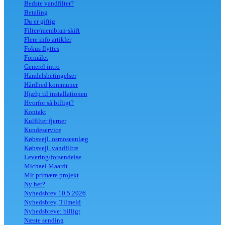
Bedste vandfilter?
Betaling
Du er giftig
Filter/membran-skift
Flere info artikler
Fokus flyttes
Formålet
Generel intro
Handelsbetingelser
Hårdhed kommuner
Hjælp til installationen
Hvorfor så billigt?
Kontakt
Kulfilter fjerner
Kundeservice
Købsvejl. osmoseanlæg
Købsvejl. vandfiltre
Levering/forsendelse
Michael Maardt
Mit primære projekt
Ny her?
Nyhedsbrev 10.5.2026
Nyhedsbrev, Tilmeld
Nyhedsbreve: billigt
Næste sending