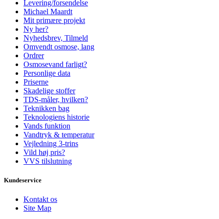
Levering/forsendelse
Michael Maardt
Mit primære projekt
Ny her?
Nyhedsbrev, Tilmeld
Omvendt osmose, lang
Ordrer
Osmosevand farligt?
Personlige data
Priserne
Skadelige stoffer
TDS-måler, hvilken?
Teknikken bag
Teknologiens historie
Vands funktion
Vandtryk & temperatur
Vejledning 3-trins
Vild høj pris?
VVS tilslutning
Kundeservice
Kontakt os
Site Map