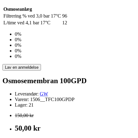
Osmoseanlæg
Filtrering % ved 3,0 bar 17°C
96
L/time ved 4,1 bar 17°C
12
0%
0%
0%
0%
0%
Lav en anmeldelse
Osmosemembran 100GPD
Leverandør:
GW
Varenr: 1506__TFC100GPDP
Lager: 21
150,00 kr
50,00 kr