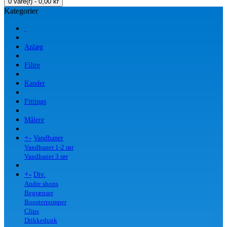
0 vare(r) - 0,00 kr
Kategorier
Anlæg
Filtre
Kander
Fittings
Målere
+
-
Vandhaner
Vandhaner 1-2 rør
Vandhaner 3 rør
+
-
Div.
Andre shops
Begrænser
Boosterpumper
Clips
Drikkedunk