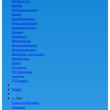
Filterhuse mv.
Harpiks
Kalibreringsvæsker
Kander
Kapillærmembran
Koldtvandsledning
Køkkenbordsfilter
Massage
Membraner
Membranhuse
Membranhusnøgle
Monteringsbeslag
Okkerfilter - egen boring
Pakningstape
Slange
Slowjuicer
UV filter/lampe
Vandtank
VVS (metal)
Tilbud
+
-
Info
4 ting ved RO anlæg
Aquaphor