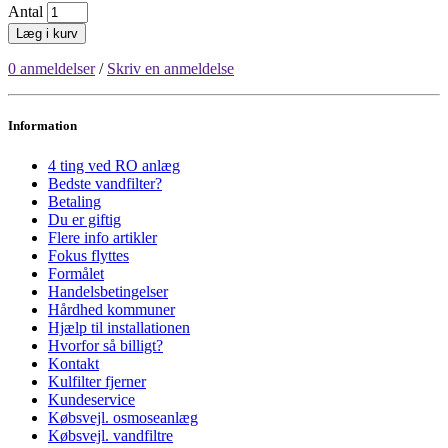
Antal
Læg i kurv
0 anmeldelser
/
Skriv en anmeldelse
Information
4 ting ved RO anlæg
Bedste vandfilter?
Betaling
Du er giftig
Flere info artikler
Fokus flyttes
Formålet
Handelsbetingelser
Hårdhed kommuner
Hjælp til installationen
Hvorfor så billigt?
Kontakt
Kulfilter fjerner
Kundeservice
Købsvejl. osmoseanlæg
Købsvejl. vandfiltre