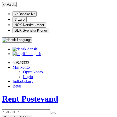
kr
Valuta
kr Danske Kr
€ Euro
NOK Norske kroner
SEK Svenska Kronor
Language
dansk
english
60823333
Min konto
Opret konto
Login
Indkøbskurv
Betal
Rent Postevand