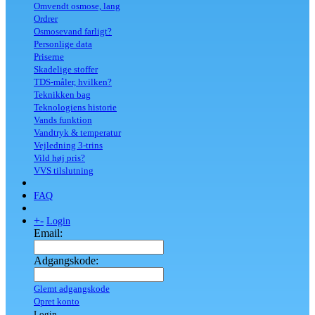
Omvendt osmose, lang
Ordrer
Osmosevand farligt?
Personlige data
Priserne
Skadelige stoffer
TDS-måler, hvilken?
Teknikken bag
Teknologiens historie
Vands funktion
Vandtryk & temperatur
Vejledning 3-trins
Vild høj pris?
VVS tilslutning
FAQ
+
-
Login
Email:
Adgangskode:
Glemt adgangskode
Opret konto
Login