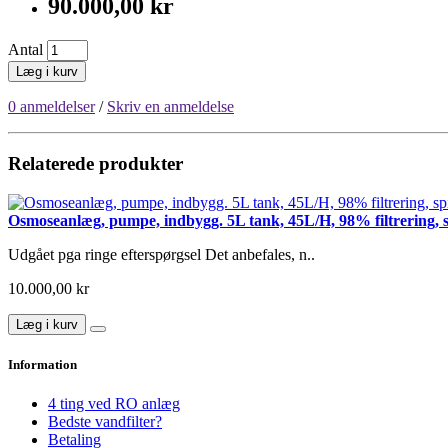
90.000,00 kr
Antal
Læg i kurv
0 anmeldelser
/
Skriv en anmeldelse
Relaterede produkter
Osmoseanlæg, pumpe, indbygg. 5L tank, 45L/H, 98% filtrering, s
Udgået pga ringe efterspørgsel Det anbefales, n..
10.000,00 kr
Læg i kurv
Information
4 ting ved RO anlæg
Bedste vandfilter?
Betaling