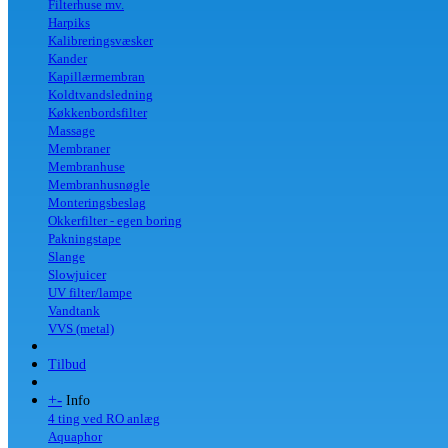
Filterhuse mv.
Harpiks
Kalibreringsvæsker
Kander
Kapillærmembran
Koldtvandsledning
Køkkenbordsfilter
Massage
Membraner
Membranhuse
Membranhusnøgle
Monteringsbeslag
Okkerfilter - egen boring
Pakningstape
Slange
Slowjuicer
UV filter/lampe
Vandtank
VVS (metal)
Tilbud
+
-
Info
4 ting ved RO anlæg
Aquaphor