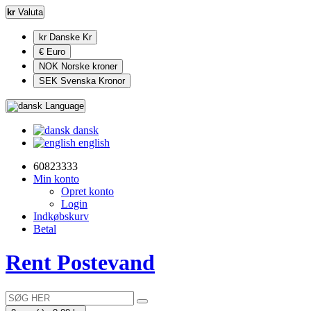
kr
Valuta
kr Danske Kr
€ Euro
NOK Norske kroner
SEK Svenska Kronor
Language
dansk
english
60823333
Min konto
Opret konto
Login
Indkøbskurv
Betal
Rent Postevand