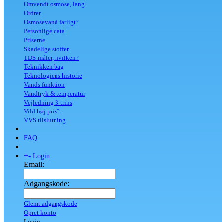
Omvendt osmose, lang
Ordrer
Osmosevand farligt?
Personlige data
Priserne
Skadelige stoffer
TDS-måler, hvilken?
Teknikken bag
Teknologiens historie
Vands funktion
Vandtryk & temperatur
Vejledning 3-trins
Vild høj pris?
VVS tilslutning
FAQ
+
-
Login
Email:
Adgangskode:
Glemt adgangskode
Opret konto
Login