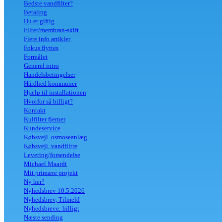
Bedste vandfilter?
Betaling
Du er giftig
Filter/membran-skift
Flere info artikler
Fokus flyttes
Formålet
Generel intro
Handelsbetingelser
Hårdhed kommuner
Hjælp til installationen
Hvorfor så billigt?
Kontakt
Kulfilter fjerner
Kundeservice
Købsvejl. osmoseanlæg
Købsvejl. vandfiltre
Levering/forsendelse
Michael Maardt
Mit primære projekt
Ny her?
Nyhedsbrev 10.5.2026
Nyhedsbrev, Tilmeld
Nyhedsbreve: billigt
Næste sending