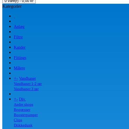
0 vare(r) - 0,00 kr
Kategorier
Anlæg
Filtre
Kander
Fittings
Målere
+
-
Vandhaner
Vandhaner 1-2 rør
Vandhaner 3 rør
+
-
Div.
Andre shops
Begrænser
Boosterpumper
Clips
Drikkedunk