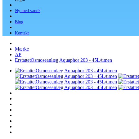
Ny med vand?
Blog
Kontakt
Mærke
AP
ErstattetOsmoseanlæg Aquaphor 203 - 45L/timen