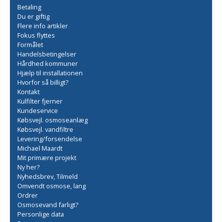
Betaling
Du er giftig
Flere info artikler
Fokus flyttes
Formålet
Handelsbetingelser
Hårdhed kommuner
Hjælp til installationen
Hvorfor så billigt?
Kontakt
Kulfilter fjerner
Kundeservice
Købsvejl. osmoseanlæg
Købsvejl. vandfiltre
Levering/forsendelse
Michael Maardt
Mit primære projekt
Ny her?
Nyhedsbrev, Tilmeld
Omvendt osmose, lang
Ordrer
Osmosevand farligt?
Personlige data