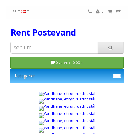
kr
Rent Postevand
0 vare(r) - 0,00 kr
Kategorier