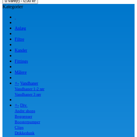
0 vare(r) - 0,00 kr
Kategorier
Anlæg
Filtre
Kander
Fittings
Målere
+
-
Vandhaner
Vandhaner 1-2 rør
Vandhaner 3 rør
+
-
Div.
Andre shops
Begrænser
Boosterpumper
Clips
Drikkedunk