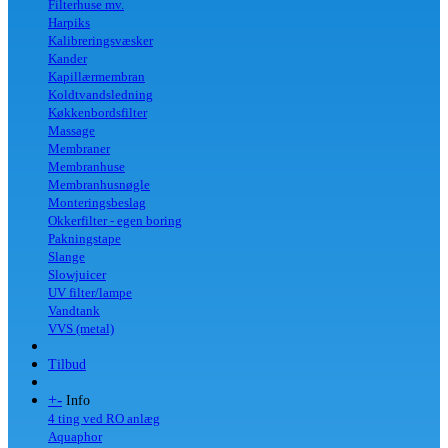
Filterhuse mv.
Harpiks
Kalibreringsvæsker
Kander
Kapillærmembran
Koldtvandsledning
Køkkenbordsfilter
Massage
Membraner
Membranhuse
Membranhusnøgle
Monteringsbeslag
Okkerfilter - egen boring
Pakningstape
Slange
Slowjuicer
UV filter/lampe
Vandtank
VVS (metal)
Tilbud
+
-
Info
4 ting ved RO anlæg
Aquaphor