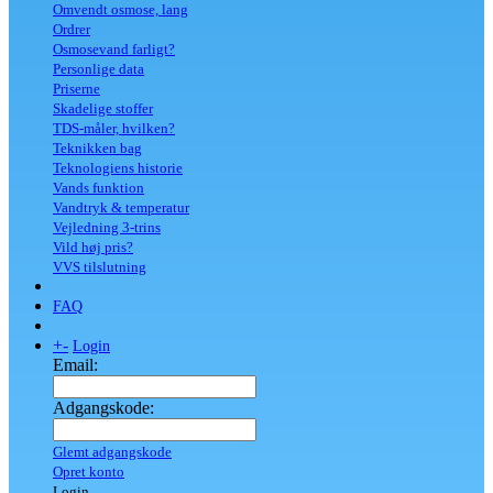
Omvendt osmose, lang
Ordrer
Osmosevand farligt?
Personlige data
Priserne
Skadelige stoffer
TDS-måler, hvilken?
Teknikken bag
Teknologiens historie
Vands funktion
Vandtryk & temperatur
Vejledning 3-trins
Vild høj pris?
VVS tilslutning
FAQ
+
-
Login
Email:
Adgangskode:
Glemt adgangskode
Opret konto
Login