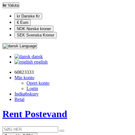
kr
Valuta
kr Danske Kr
€ Euro
NOK Norske kroner
SEK Svenska Kronor
Language
dansk
english
60823333
Min konto
Opret konto
Login
Indkøbskurv
Betal
Rent Postevand