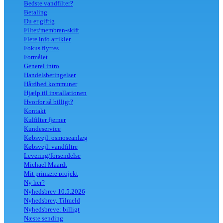
Bedste vandfilter?
Betaling
Du er giftig
Filter/membran-skift
Flere info artikler
Fokus flyttes
Formålet
Generel intro
Handelsbetingelser
Hårdhed kommuner
Hjælp til installationen
Hvorfor så billigt?
Kontakt
Kulfilter fjerner
Kundeservice
Købsvejl. osmoseanlæg
Købsvejl. vandfiltre
Levering/forsendelse
Michael Maardt
Mit primære projekt
Ny her?
Nyhedsbrev 10.5.2026
Nyhedsbrev, Tilmeld
Nyhedsbreve: billigt
Næste sending