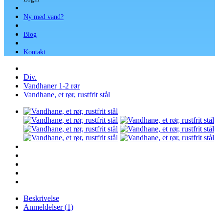
Ny med vand?
Blog
Kontakt
Div.
Vandhaner 1-2 rør
Vandhane, et rør, rustfrit stål
Beskrivelse
Anmeldelser (1)