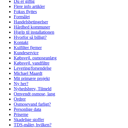
Du er giftig
Flere info artikler
Fokus flyttes
Formålet
Handelsbetingelser
Hårdhed kommuner
Hjælp til installationen
Hvorfor så billigt?
Kontakt
Kulfilter fjerner
Kundeservice
Købsvejl. osmoseanlæg
Købsvejl. vandfiltre
Levering/forsendelse
Michael Maardt
Mit primære projekt
Ny her?
Nyhedsbrev, Tilmeld
Omvendt osmose, lang
Ordrer
Osmosevand farligt?
Personlige data
Priserne
Skadelige stoffer
TDS-måler, hvilken?