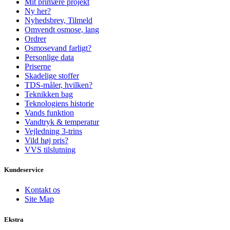
Mit primære projekt
Ny her?
Nyhedsbrev, Tilmeld
Omvendt osmose, lang
Ordrer
Osmosevand farligt?
Personlige data
Priserne
Skadelige stoffer
TDS-måler, hvilken?
Teknikken bag
Teknologiens historie
Vands funktion
Vandtryk & temperatur
Vejledning 3-trins
Vild høj pris?
VVS tilslutning
Kundeservice
Kontakt os
Site Map
Ekstra