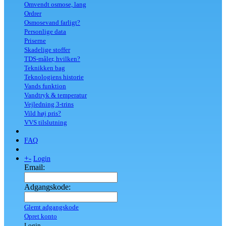
Omvendt osmose, lang
Ordrer
Osmosevand farligt?
Personlige data
Priserne
Skadelige stoffer
TDS-måler, hvilken?
Teknikken bag
Teknologiens historie
Vands funktion
Vandtryk & temperatur
Vejledning 3-trins
Vild høj pris?
VVS tilslutning
FAQ
+
-
Login
Email:
Adgangskode:
Glemt adgangskode
Opret konto
Login