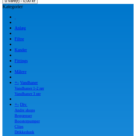
0 vare(r) - 0,00 kr
Kategorier
Anlæg
Filtre
Kander
Fittings
Målere
+
-
Vandhaner
Vandhaner 1-2 rør
Vandhaner 3 rør
+
-
Div.
Andre shops
Begrænser
Boosterpumper
Clips
Drikkedunk