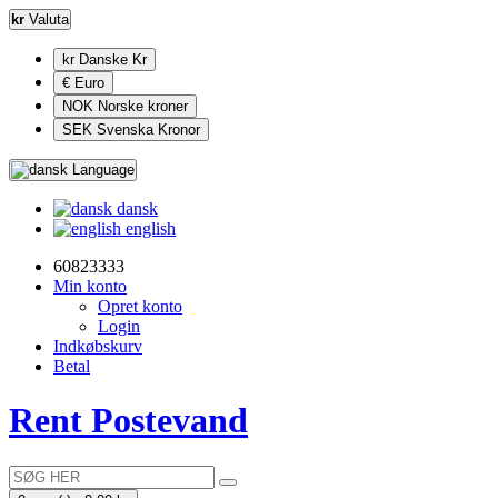
kr
Valuta
kr Danske Kr
€ Euro
NOK Norske kroner
SEK Svenska Kronor
Language
dansk
english
60823333
Min konto
Opret konto
Login
Indkøbskurv
Betal
Rent Postevand