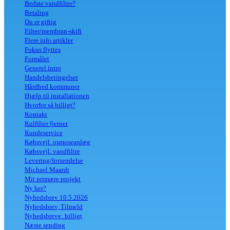
Bedste vandfilter?
Betaling
Du er giftig
Filter/membran-skift
Flere info artikler
Fokus flyttes
Formålet
Generel intro
Handelsbetingelser
Hårdhed kommuner
Hjælp til installationen
Hvorfor så billigt?
Kontakt
Kulfilter fjerner
Kundeservice
Købsvejl. osmoseanlæg
Købsvejl. vandfiltre
Levering/forsendelse
Michael Maardt
Mit primære projekt
Ny her?
Nyhedsbrev 10.5.2026
Nyhedsbrev, Tilmeld
Nyhedsbreve: billigt
Næste sending