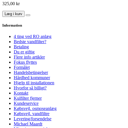
325,00 kr
Læg i kurv
Information
4 ting ved RO anlæg
Bedste vandfilter?
Betaling
Du er giftig
Flere info artikler
Fokus flyttes
Formålet
Handelsbetingelser
Hårdhed kommuner
Hjælp til installationen
Hvorfor så billigt?
Kontakt
Kulfilter fjerner
Kundeservice
Købsvejl. osmoseanlæg
Købsvejl. vandfiltre
Levering/forsendelse
Michael Maardt