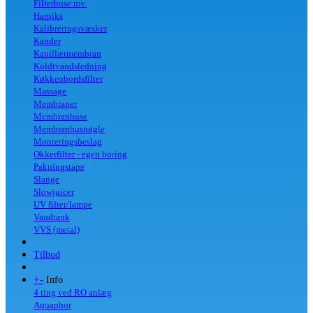
Filterhuse mv.
Harpiks
Kalibreringsvæsker
Kander
Kapillærmembran
Koldtvandsledning
Køkkenbordsfilter
Massage
Membraner
Membranhuse
Membranhusnøgle
Monteringsbeslag
Okkerfilter - egen boring
Pakningstape
Slange
Slowjuicer
UV filter/lampe
Vandtank
VVS (metal)
Tilbud
+
-
Info
4 ting ved RO anlæg
Aquaphor