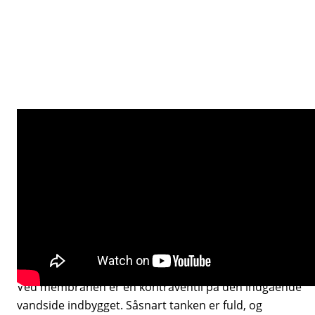
En vandtank kan tilsluttes alle anlæg og ved nogle
anlæg er den inkluderet. Tanken har på indersiden en
gummiblære, som på den ene side har et vist lufttryk.
Vandet trykker så på den anden side ind og
komprimerer luften. Hvis du så igen aabner
vandhanen, så trykker luften igen vandet ud. Vandet
kommer altså ikke i kontakt med tankens yderside, om
det er metal eller plastic er ligegyldigt.
Ved membranen er en kontraventil på den indgående
vandside indbygget. Såsnart tanken er fuld, og