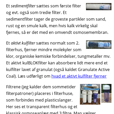
Et
sedimentfilter
sættes som første filter
og evt. også som tredie filter. Et
sedimentfilter tager de groveste partikler som sand,
rust og en smule kalk, men hvis kalk virkelig skal
fjernes, så er det med en omvendt osmosemembran.
Et
aktivt kulfilter
sættes normalt som 2.
filterhus, fjerner mindre molekyler som
klor, organiske kemiske forbindelser, tungmetaller mv.
Et aktivt kulBLOKfilter kan absorbere lidt mere end et
kulfilter lavet af granulat (også kaldet Granulate Active
Coal). Læs udførligt om
hvad et aktivt kulfilter fjerner
Filtrene (jeg kalder dem sommetider
filterpatroner) placeres i filterhuse,
som forbindes med plasticslanger.
Her ses et transparent filterhus og et
klassisk osmoseanlæg med 3 filtre. Man vælger