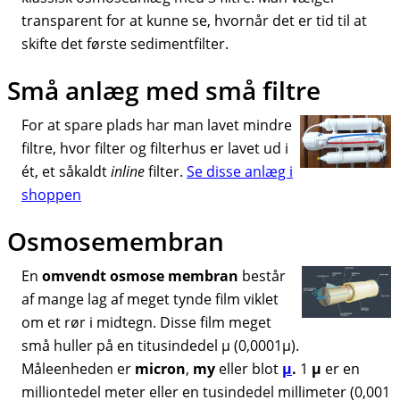
transparent for at kunne se, hvornår det er tid til at
skifte det første sedimentfilter.
Små anlæg med små filtre
For at spare plads har man lavet mindre
filtre, hvor filter og filterhus er lavet ud i
ét, et såkaldt
inline
filter.
Se disse anlæg i
shoppen
Osmosemembran
En
omvendt osmose membran
består
af mange lag af meget tynde film viklet
om et rør i midtegn. Disse film meget
små huller på en titusindedel µ (0,0001µ).
Måleenheden er
micron
,
my
eller blot
µ
.
1
µ
er en
milliontedel meter eller en tusindedel millimeter (0,001