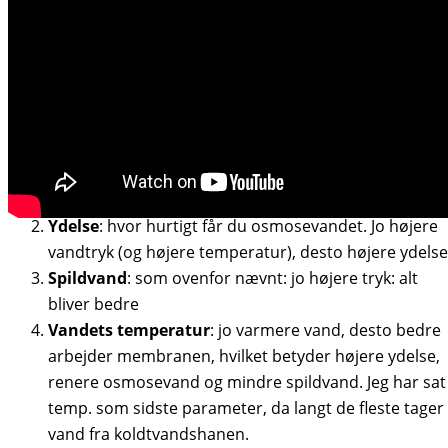
Kun relevant for anlæg UDEN pumpe. Vigtige
parametre
Vandtryk
: skal helst være 3,5 bar for at et anlæg
UDEN pumpe fungerer OK. Jo højere tryk, desto
højere ydelse, renere vand og mindre spildvand. En
boosterpumpe øger vandtrykket, hvorved anlægget
fungerer optimalt.
Ydelse
: hvor hurtigt får du osmosevandet. Jo højere
vandtryk (og højere temperatur), desto højere ydelse
Spildvand
: som ovenfor nævnt: jo højere tryk: alt
bliver bedre
Vandets temperatur
: jo varmere vand, desto bedre
arbejder membranen, hvilket betyder højere ydelse,
renere osmosevand og mindre spildvand. Jeg har sat
temp. som sidste parameter, da langt de fleste tager
vand fra koldtvandshanen.