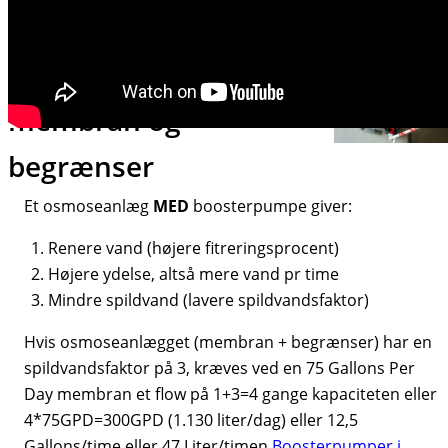
skriver at en membran normalt bør skiftes hvert 3. år.
Boosterpumpe,
membran og
begrænser
Et osmoseanlæg
MED
boosterpumpe giver:
Renere vand (højere fitreringsprocent)
Højere ydelse, altså mere vand pr time
Mindre spildvand (lavere spildvandsfaktor)
Hvis osmoseanlægget (membran + begrænser) har en
spildvandsfaktor på 3, kræves ved en 75 Gallons Per
Day membran et flow på 1+3=4 gange kapaciteten eller
4*75GPD=300GPD (1.130 liter/dag) eller 12,5
Gallons/time eller 47 Liter/timen.
Boosterpumper i