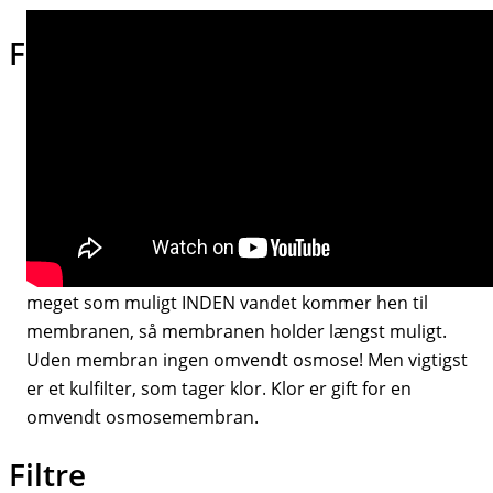
Filtre og osmosemembran
Et omvendt osmose anlæg består typisk af 2-3 forfiltre
og derefter en osmosemembran. Det ser sådan ud:
1. Sedimentfilter -> 2. Kulfilter -> evt. 3. endnu et
Sedimentfilter -> 4. Membran -> evt. Vandtank og
flere filtre
Membranen er dyrest, så man forsøger at filtrere så
meget som muligt INDEN vandet kommer hen til
membranen, så membranen holder længst muligt.
Uden membran ingen omvendt osmose! Men vigtigst
er et kulfilter, som tager klor. Klor er gift for en
omvendt osmosemembran.
Filtre