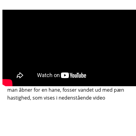
Osmoseanlæg med eller
uden tank?
Vandflowet falder drastisk ved et omvendt
osmoseanlæg, hvilket er prisen for at får
meget rent vand. Som kompensation for dette, bruger
mange osmoseanlæg med små membraner (typisk
200GPD og derunder) en vandtank. Anlæggets
membran formår at presse vand ind i tanken, og når
man åbner for en hane, fosser vandet ud med pæn
hastighed, som vises i nedenstående video