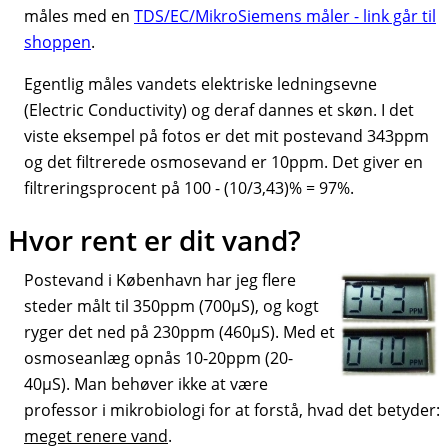
måles med en
TDS/EC/MikroSiemens måler - link går til
shoppen
.
Egentlig måles vandets elektriske ledningsevne
(Electric Conductivity) og deraf dannes et skøn. I det
viste eksempel på fotos er det mit postevand 343ppm
og det filtrerede osmosevand er 10ppm. Det giver en
filtreringsprocent på 100 - (10/3,43)% = 97%.
Hvor rent er dit vand?
Postevand i København har jeg flere
steder målt til 350ppm (700µS), og kogt
ryger det ned på 230ppm (460µS). Med et
osmoseanlæg opnås 10-20ppm (20-
40µS). Man behøver ikke at være
professor i mikrobiologi for at forstå, hvad det betyder:
meget renere vand
.