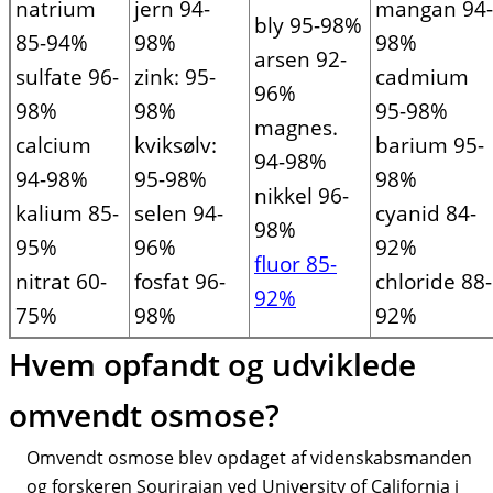
natrium
jern 94-
mangan 94-
bly 95-98%
85-94%
98%
98%
arsen 92-
sulfate 96-
zink: 95-
cadmium
96%
98%
98%
95-98%
magnes.
calcium
kviksølv:
barium 95-
94-98%
94-98%
95-98%
98%
nikkel 96-
kalium 85-
selen 94-
cyanid 84-
98%
95%
96%
92%
fluor 85-
nitrat 60-
fosfat 96-
chloride 88-
92%
75%
98%
92%
Hvem opfandt og udviklede
omvendt osmose?
Omvendt osmose blev opdaget af videnskabsmanden
og forskeren Sourirajan ved University of California i