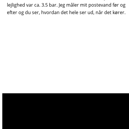
lejlighed var ca. 3.5 bar. Jeg måler mit postevand før og
efter og du ser, hvordan det hele ser ud, når det kører.
Med en 300ml begrænser holder membranen kortere
tid end ved en begrænser med højere ml-værdi. Jeg
ved ikke, hvor meget levetiden forkortes, men en
leverandør, der bruger en 300ml begrænser, skriver at
membranen bør skiftes hvert 2. år. Andre leverandører