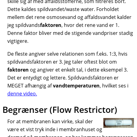
skille sig af med affaldsstofferne, som filtreres bort.
Dette kaldes spildvandet/waste water. Forholdet
mellem det rene osmosevand og affaldsvandet kalder
jeg spildvands
faktoren
, hvor det rene vand er 1.
Denne faktor bliver med de stigende vandpriser stadig
vigtigere.
De fleste angiver selve relationen som f.eks. 1:3, hvis
spildvandsfaktoren er 3. Jeg taler oftest blot om
faktoren
og angiver et enkelt tal, i dette eksempel 3.
Det er entydigt og lettere. Spildvandsfaktoren er
MEGET afhængig af
vandtemperaturen
, hvilket ses i
denne video.
Begrænser (Flow Restrictor)
For at membranen kan virke, skal der
være et vist tryk inde i membranhuset og