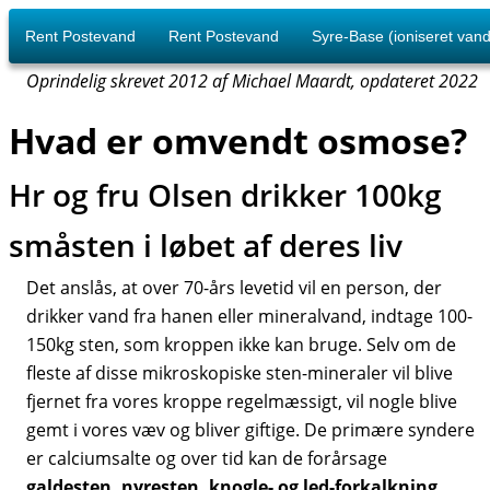
Rent Postevand
Rent Postevand
Syre-Base (ioniseret vand
Oprindelig skrevet 2012 af Michael Maardt, opdateret 2022
Hvad er omvendt osmose?
Hr og fru Olsen drikker 100kg
småsten i løbet af deres liv
Det anslås, at over 70-års levetid vil en person, der
drikker vand fra hanen eller mineralvand, indtage 100-
150kg sten, som kroppen ikke kan bruge. Selv om de
fleste af disse mikroskopiske sten-mineraler vil blive
fjernet fra vores kroppe regelmæssigt, vil nogle blive
gemt i vores væv og bliver giftige. De primære syndere
er calciumsalte og over tid kan de forårsage
galdesten, nyresten, knogle- og led-forkalkning,